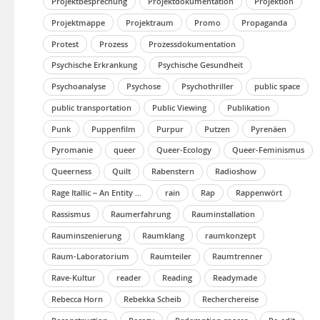
Projektbesprechung
Projektdokumentation
Projektion
Projektmappe
Projektraum
Promo
Propaganda
Protest
Prozess
Prozessdokumentation
Psychische Erkrankung
Psychische Gesundheit
Psychoanalyse
Psychose
Psychothriller
public space
public transportation
Public Viewing
Publikation
Punk
Puppenfilm
Purpur
Putzen
Pyrenäen
Pyromanie
queer
Queer-Ecology
Queer-Feminismus
Queerness
Quilt
Rabenstern
Radioshow
Rage Itallic – An Entity of Separation
rain
Rap
Rappenwört
Rassismus
Raumerfahrung
Rauminstallation
Rauminszenierung
Raumklang
raumkonzept
Raum-Laboratorium
Raumteiler
Raumtrenner
Rave-Kultur
reader
Reading
Readymade
Rebecca Horn
Rebekka Scheib
Recherchereise