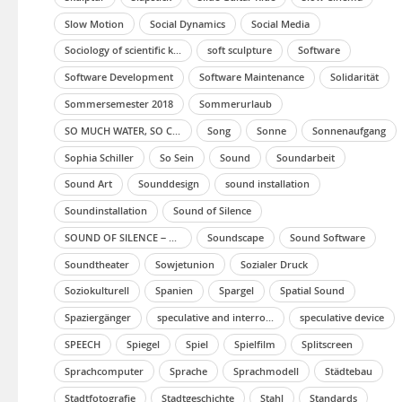
Slow Motion
Social Dynamics
Social Media
Sociology of scientific knowledge
soft sculpture
Software
Software Development
Software Maintenance
Solidarität
Sommersemester 2018
Sommerurlaub
SO MUCH WATER, SO CLOSE TO HOME
Song
Sonne
Sonnenaufgang
Sophia Schiller
So Sein
Sound
Soundarbeit
Sound Art
Sounddesign
sound installation
Soundinstallation
Sound of Silence
SOUND OF SILENCE – EMPTY SHELL Edit
Soundscape
Sound Software
Soundtheater
Sowjetunion
Sozialer Druck
Soziokulturell
Spanien
Spargel
Spatial Sound
Spaziergänger
speculative and interrogative media art
speculative device
SPEECH
Spiegel
Spiel
Spielfilm
Splitscreen
Sprachcomputer
Sprache
Sprachmodell
Städtebau
Stadtfotografie
Stadtgeschichte
Stahl
Standards