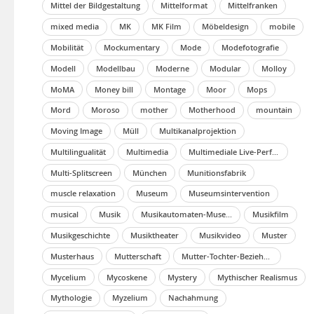
Mittel der Bildgestaltung
Mittelformat
Mittelfranken
mixed media
MK
MK Film
Möbeldesign
mobile
Mobilität
Mockumentary
Mode
Modefotografie
Modell
Modellbau
Moderne
Modular
Molloy
MoMA
Money bill
Montage
Moor
Mops
Mord
Moroso
mother
Motherhood
mountain
Moving Image
Müll
Multikanalprojektion
Multilingualität
Multimedia
Multimediale Live-Performance
Multi-Splitscreen
München
Munitionsfabrik
muscle relaxation
Museum
Museumsintervention
musical
Musik
Musikautomaten-Museum
Musikfilm
Musikgeschichte
Musiktheater
Musikvideo
Muster
Musterhaus
Mutterschaft
Mutter-Tochter-Beziehung
Mycelium
Mycoskene
Mystery
Mythischer Realismus
Mythologie
Myzelium
Nachahmung