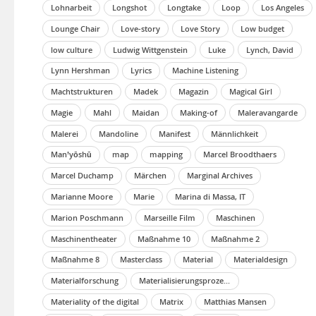
Lohnarbeit
Longshot
Longtake
Loop
Los Angeles
Lounge Chair
Love-story
Love Story
Low budget
low culture
Ludwig Wittgenstein
Luke
Lynch, David
Lynn Hershman
Lyrics
Machine Listening
Machtstrukturen
Madek
Magazin
Magical Girl
Magie
Mahl
Maidan
Making-of
Maleravangarde
Malerei
Mandoline
Manifest
Männlichkeit
Man’yōshū
map
mapping
Marcel Broodthaers
Marcel Duchamp
Märchen
Marginal Archives
Marianne Moore
Marie
Marina di Massa, IT
Marion Poschmann
Marseille Film
Maschinen
Maschinentheater
Maßnahme 10
Maßnahme 2
Maßnahme 8
Masterclass
Material
Materialdesign
Materialforschung
Materialisierungsprozesse
Materiality of the digital
Matrix
Matthias Mansen