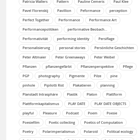
Patricia Wallers
Pattern
Pauline Cemeris
Paul Klee
Pavel Florenskij
Pavillion
Peformance
perception
Perfect Together
Performance
Performance Art
Performancepolitiken
performative Beobachtung
Performativität
performing identity
Persiflage
Personalisierung
personal stories
Persönliche Geschichten
Peter Altmaier
Peter Greenaways
Peter Weibel
Pflanzen
pflanzengefärbt
Pflanzenperspektive
Pflege
PGP
photography
Pigmente
Pilze
pine
pinhole
Pipilotti Rist
Plakatieren
planning
Planstadt Intrasphäre
Plastik
Platon
Plattform
Plattformkapitalismus
PLAY DATE
PLAY DATE OBJECTS
playful
Pleasure
Podcast
Poem
Poesie
Poesiefilm
Poetic collecting
Poetics of Computation
Poetry
Polarimperialismus
Polaroid
Political ecology