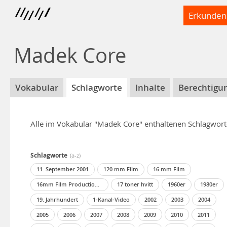
Erkunden
Madek Core
Vokabular
Schlagworte
Inhalte
Berechtigu
Alle im Vokabular "Madek Core" enthaltenen Schlagwor
Schlagworte
(
a-z
)
11. September 2001
120 mm Film
16 mm Film
16mm Film Production and Postproduction
17 toner hvitt
1960er
1980er
19. Jahrhundert
1-Kanal-Video
2002
2003
2004
2005
2006
2007
2008
2009
2010
2011