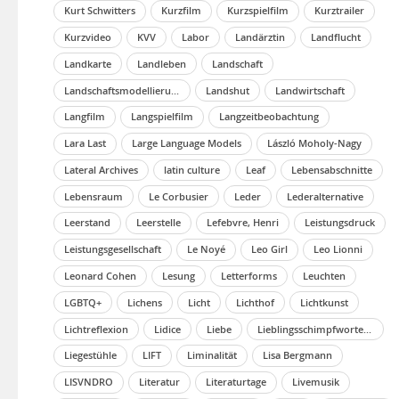
Kurt Schwitters
Kurzfilm
Kurzspielfilm
Kurztrailer
Kurzvideo
KVV
Labor
Landärztin
Landflucht
Landkarte
Landleben
Landschaft
Landschaftsmodellierung
Landshut
Landwirtschaft
Langfilm
Langspielfilm
Langzeitbeobachtung
Lara Last
Large Language Models
László Moholy-Nagy
Lateral Archives
latin culture
Leaf
Lebensabschnitte
Lebensraum
Le Corbusier
Leder
Lederalternative
Leerstand
Leerstelle
Lefebvre, Henri
Leistungsdruck
Leistungsgesellschaft
Le Noyé
Leo Girl
Leo Lionni
Leonard Cohen
Lesung
Letterforms
Leuchten
LGBTQ+
Lichens
Licht
Lichthof
Lichtkunst
Lichtreflexion
Lidice
Liebe
Lieblingsschimpfworte und -gesten
Liegestühle
LIFT
Liminalität
Lisa Bergmann
LISVNDRO
Literatur
Literaturtage
Livemusik