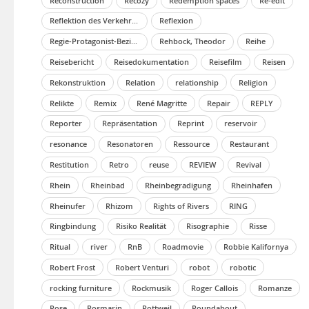
Reconstruction
Recozy
Redemption spaces
Re-edit
Reflektion des Verkehrsalltags
Reflexion
Regie-Protagonist-Beziehung
Rehbock, Theodor
Reihe
Reisebericht
Reisedokumentation
Reisefilm
Reisen
Rekonstruktion
Relation
relationship
Religion
Relikte
Remix
René Magritte
Repair
REPLY
Reporter
Repräsentation
Reprint
reservoir
resonance
Resonatoren
Ressource
Restaurant
Restitution
Retro
reuse
REVIEW
Revival
Rhein
Rheinbad
Rheinbegradigung
Rheinhafen
Rheinufer
Rhizom
Rights of Rivers
RING
Ringbindung
Risiko Realität
Risographie
Risse
Ritual
river
RnB
Roadmovie
Robbie Kalifornya
Robert Frost
Robert Venturi
robot
robotic
rocking furniture
Rockmusik
Roger Callois
Romanze
Rose
Rosmarin
Rottweil
Roundabout