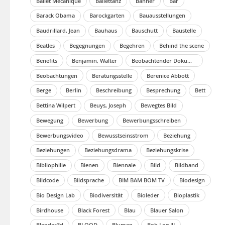
Ballet Mécanique
Ballettanz
Banner
Bar
Barack Obama
Barockgarten
Bauausstellungen
Baudrillard, Jean
Bauhaus
Bauschutt
Baustelle
Beatles
Begegnungen
Begehren
Behind the scene
Benefits
Benjamin, Walter
Beobachtender Dokumentarfilm
Beobachtungen
Beratungsstelle
Berenice Abbott
Berge
Berlin
Beschreibung
Besprechung
Bett
Bettina Wilpert
Beuys, Joseph
Bewegtes Bild
Bewegung
Bewerbung
Bewerbungsschreiben
Bewerbungsvideo
Bewusstseinsstrom
Beziehung
Beziehungen
Beziehungsdrama
Beziehungskrise
Bibliophilie
Bienen
Biennale
Bild
Bildband
Bildcode
Bildsprache
BIM BAM BOM TV
Biodesign
Bio Design Lab
Biodiversität
Bioleder
Bioplastik
Birdhouse
Black Forest
Blau
Blauer Salon
Blender3d
BLOOD
Blumen
Bob Log III