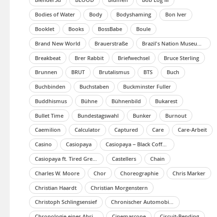
Bodies of Water
Body
Bodyshaming
Bon Iver
Booklet
Books
BossBabe
Boule
Brand New World
Brauerstraße
Brazil's Nation Museum Destruction
Breakbeat
Brer Rabbit
Briefwechsel
Bruce Sterling
Brunnen
BRUT
Brutalismus
BTS
Buch
Buchbinden
Buchstaben
Buckminster Fuller
Buddhismus
Bühne
Bühnenbild
Bukarest
Bullet Time
Bundestagswahl
Bunker
Burnout
Caemilion
Calculator
Captured
Care
Care-Arbeit
Casino
Casiopaya
Casiopaya – Black Coffee (Musikvideo)
Casiopaya ft. Tired Green – Flowers On Tombs
Castellers
Chain
Charles W. Moore
Chor
Choreographie
Chris Marker
Christian Haardt
Christian Morgenstern
Christoph Schlingsensief
Chronischer Automobilismus
Chronologie eines Abrisses
Cinemascope
Circuit-Bending