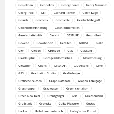
Genjokoan
Geopolitik
George Sorel
Georg Maciunas
Georg Trakl
GER
Gerhard Richter
Gerrit Kuge
Geruch
Geschenk
Geschichte
Geschichtsbegriff
Geschichtserinnerung
Geschlechterrollen
Gesellschaftskritik
Gesicht
GESTURE
Gesundheit
Gewebe
Gewohnheit
Gezeiten
GHOST
Giallo
Gier
Gießen
Girlhood
Glas
Glaskunst
Glasskulptur
Gleichgeschlechtliche Liebe
Gleichstellung
Gletscher
Gliphs
Glitch Art
Glücksspiel
Gore
GPS
Graduation Studio
Grafikdesign
Grafische Zeichen
Graph Database
Graphic Lanugage
Grasshopper
Grauwasser
Green capitalism
Green New Deal
Grenzgänger
Grid
Griechenland
Großstadt
Groteske
Guilty Pleasure
Gustav
Hacker
Halbdokumentarisch
Halley'scher Komet