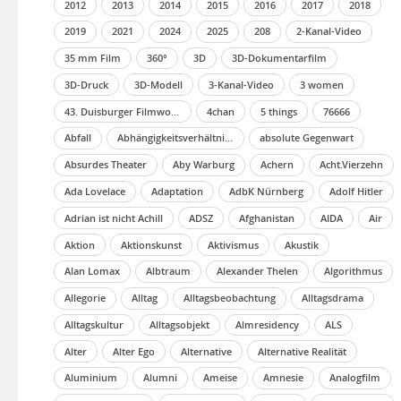
2012
2013
2014
2015
2016
2017
2018
2019
2021
2024
2025
208
2-Kanal-Video
35 mm Film
360°
3D
3D-Dokumentarfilm
3D-Druck
3D-Modell
3-Kanal-Video
3 women
43. Duisburger Filmwoche 2019
4chan
5 things
76666
Abfall
Abhängigkeitsverhältnissen
absolute Gegenwart
Absurdes Theater
Aby Warburg
Achern
Acht.Vierzehn
Ada Lovelace
Adaptation
AdbK Nürnberg
Adolf Hitler
Adrian ist nicht Achill
ADSZ
Afghanistan
AIDA
Air
Aktion
Aktionskunst
Aktivismus
Akustik
Alan Lomax
Albtraum
Alexander Thelen
Algorithmus
Allegorie
Alltag
Alltagsbeobachtung
Alltagsdrama
Alltagskultur
Alltagsobjekt
Almresidency
ALS
Alter
Alter Ego
Alternative
Alternative Realität
Aluminium
Alumni
Ameise
Amnesie
Analogfilm