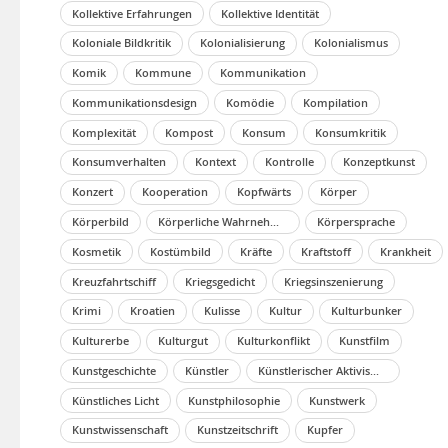
Kollektive Erfahrungen
Kollektive Identität
Koloniale Bildkritik
Kolonialisierung
Kolonialismus
Komik
Kommune
Kommunikation
Kommunikationsdesign
Komödie
Kompilation
Komplexität
Kompost
Konsum
Konsumkritik
Konsumverhalten
Kontext
Kontrolle
Konzeptkunst
Konzert
Kooperation
Kopfwärts
Körper
Körperbild
Körperliche Wahrnehmung
Körpersprache
Kosmetik
Kostümbild
Kräfte
Kraftstoff
Krankheit
Kreuzfahrtschiff
Kriegsgedicht
Kriegsinszenierung
Krimi
Kroatien
Kulisse
Kultur
Kulturbunker
Kulturerbe
Kulturgut
Kulturkonflikt
Kunstfilm
Kunstgeschichte
Künstler
Künstlerischer Aktivismus
Künstliches Licht
Kunstphilosophie
Kunstwerk
Kunstwissenschaft
Kunstzeitschrift
Kupfer