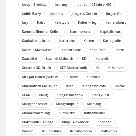
Joseph Brodsky
Journey
Jubiläum 25 Jahre HfG
Judith Barry
Julia Ihls
Jüngstes Gericht
Jürgen Dahl
Jury
Kairo
Kalotypie
Kalter Krieg
Kamerafahrt
Kammerflimmer Kollektief
Kammerspiel
Kapitalismus
Kapitalismuskritik
Karlsruhe
Karten
Kartografie
Kasimir Malewitsch
Katastrophe
Katja Diehl
Katze
Kausalität
Kazimir Malevich
KD
Keramik
Keramik 3D-Druck
KFZ-Mechatronik
KI
KI-Ästhetik
Kick Jab Haken (Musikvideo)
Kiew
Kindheit
Kinemathek Karlsruhe
Kino
Kinogeschichte
Kirche
KLAK
Klang
Klanginstallation
Klangkunst
Klanglandschaft
Klangskulptur
Kleidung
Klimaerwärmung
Klimakrise
Klimawandel
Klötzlmüller-Anlage
Kluge, Alexander
Knochen
Knoten
Knut Kuhles
Kollaboration
Kollektion