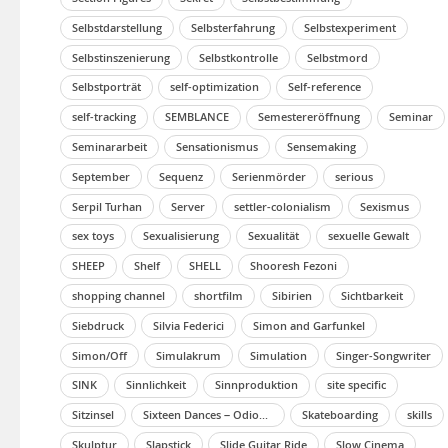
Selbstdarstellung
Selbsterfahrung
Selbstexperiment
Selbstinszenierung
Selbstkontrolle
Selbstmord
Selbstporträt
self-optimization
Self-reference
self-tracking
SEMBLANCE
Semestereröffnung
Seminar
Seminararbeit
Sensationismus
Sensemaking
September
Sequenz
Serienmörder
serious
Serpil Turhan
Server
settler-colonialism
Sexismus
sex toys
Sexualisierung
Sexualität
sexuelle Gewalt
SHEEP
Shelf
SHELL
Shooresh Fezoni
shopping channel
shortfilm
Sibirien
Sichtbarkeit
Siebdruck
Silvia Federici
Simon and Garfunkel
Simon/Off
Simulakrum
Simulation
Singer-Songwriter
SINK
Sinnlichkeit
Sinnproduktion
site specific
Sitzinsel
Sixteen Dances – Odious Warrior (Jig for John)
Skateboarding
skills
Skulptur
Slapstick
Slide Guitar Ride
Slow Cinema