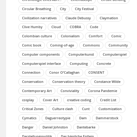
Circular Breathing
City
City Festival
Civilization narratives
Claude Debussy
Claymation
Clive Humby
Cloud
COBRA
Code
Colombian culture
Colonialism
Comfort
Comic
Comic book
Coming-of-age
Commons
Community
Computer components
Computerkunst
Computerspiel
Computerspiel interface
Computing
Concrete
Connection
Conor O’Callaghan
CONSENT
Conservation
Conservation theory
Constance Wilde
Contemporary Art
Conviviality
Corona Pandemie
cosplay
Cover Art
creative coding
Credit List
Critical Zones
Culture clash
Cunt
Customization
Cymatics
Daguerreotypie
Dam
Dammerstock
Danger
Daniel Johnston
Dantebarke
Darstellungspolitik
Das hässliche Entlein