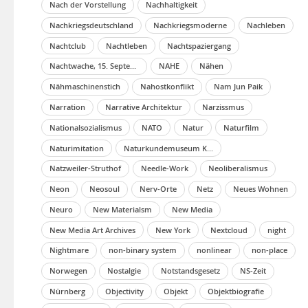
Nach der Vorstellung
Nachhaltigkeit
Nachkriegsdeutschland
Nachkriegsmoderne
Nachleben
Nachtclub
Nachtleben
Nachtspaziergang
Nachtwache, 15. September
NAHE
Nähen
Nähmaschinenstich
Nahostkonflikt
Nam Jun Paik
Narration
Narrative Architektur
Narzissmus
Nationalsozialismus
NATO
Natur
Naturfilm
Naturimitation
Naturkundemuseum Karlsruhe
Natzweiler-Struthof
Needle-Work
Neoliberalismus
Neon
Neosoul
Nerv-Orte
Netz
Neues Wohnen
Neuro
New Materialsm
New Media
New Media Art Archives
New York
Nextcloud
night
Nightmare
non-binary system
nonlinear
non-place
Norwegen
Nostalgie
Notstandsgesetz
NS-Zeit
Nürnberg
Objectivity
Objekt
Objektbiografie