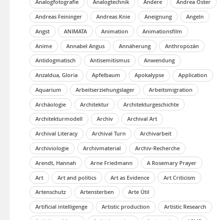
Analogfotografie
Analogtechnik
Andere
Andrea Oster
Andreas Feininger
Andreas Knie
Aneignung
Angeln
Angst
ANIMATA
Animation
Animationsfilm
Anime
Annabel Angus
Annäherung
Anthropozän
Antidogmatisch
Antisemitismus
Anwendung
Anzaldua, Gloria
Apfelbaum
Apokalypse
Application
Aquarium
Arbeitserziehungslager
Arbeitsmigration
Archäologie
Architektur
Architekturgeschichte
Architekturmodell
Archiv
Archival Art
Archival Literacy
Archival Turn
Archivarbeit
Archiviologie
Archivmaterial
Archiv-Recherche
Arendt, Hannah
Arne Friedmann
A Rosemary Prayer
Art
Art and politics
Art as Evidence
Art Criticism
Artenschutz
Artensterben
Arte Útil
Artificial intelligenge
Artistic production
Artistic Research