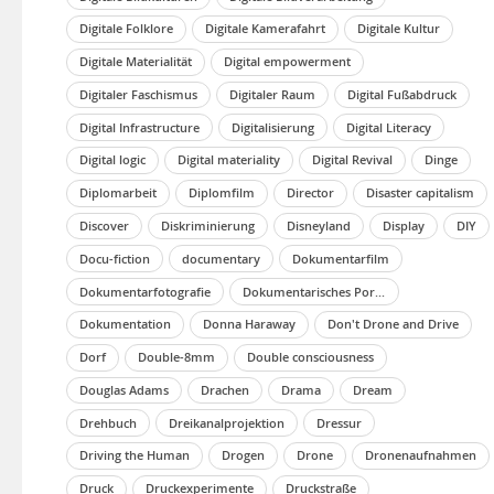
Digitale Folklore
Digitale Kamerafahrt
Digitale Kultur
Digitale Materialität
Digital empowerment
Digitaler Faschismus
Digitaler Raum
Digital Fußabdruck
Digital Infrastructure
Digitalisierung
Digital Literacy
Digital logic
Digital materiality
Digital Revival
Dinge
Diplomarbeit
Diplomfilm
Director
Disaster capitalism
Discover
Diskriminierung
Disneyland
Display
DIY
Docu-fiction
documentary
Dokumentarfilm
Dokumentarfotografie
Dokumentarisches Porträt
Dokumentation
Donna Haraway
Don't Drone and Drive
Dorf
Double-8mm
Double consciousness
Douglas Adams
Drachen
Drama
Dream
Drehbuch
Dreikanalprojektion
Dressur
Driving the Human
Drogen
Drone
Dronenaufnahmen
Druck
Druckexperimente
Druckstraße