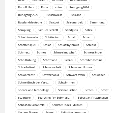
Rudolf Herz
Ruhe
ruins
Rundgang2024
Rundgang 2026
Russenwiese
Russland
Russlanddeutsche
Saatgut
Saisonarbeit
Sammlung
Sampling
Samuel Beckett
Sandguss
Satire
Schachtnovelle
Schäfertum
Schall
Scham
Schattenspiel
Schlaf
Schlafrhythmus
Schloss
Schmerz
Schnee
Schneelandschaft
Schneeränder
Schnittübung
Schottland
Schrei
Schreibmaschine
Schreibritual
Schwarzarbeit
Schwarzer Humor
Schwarzlicht
Schwarzwald
Schwarz-Weiß
Schweben
Schweißtuch der Veronika
Schwimmen
science and technology studies
Science Fiction
Screen
Script
sculpture
Searching For Submarines
Sebastian Finzenhagen
Sebastian Schönfeld
Sechster Stock (Musikvideo)
Section Figures
Sekret
Selbstbestimmung