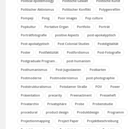
Political epistemology
Politische Gewalt
Politische Kunst
Politischer Aktivismus
Politischer Konflikt
Polygenrefilm
Pompeji
Pong
Poor images
Pop culture
Popkultur
Portative Organ
Portfolio
Porträt
Porträtfotografie
positive Aspects
post-apokalyptisch
Post-apokalyptisch
Post Colonial Studies
Postdigitalität
Poster
Postfaktizität
Postfordismus
Post-Fotografie
Postgraduale Programme
post-humanism
Posthumanismus
Post-Jugoslawien
Postkarten
Postmoderne
Postmodernismus
post-photographie
Poststrukturalismus
Potsdamer Straße
POV
Power
Präsentation
precarity
Preenactment
Presseheft
Privatarchiv
Privatsphäre
Probe
Probenstudie
procedural
product design
Produktdesign
Programm
Projectionmapping
Project Paper
Projektbeschreibung