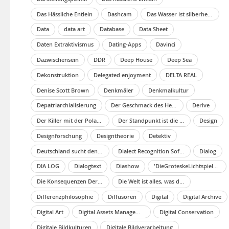
Das Hässliche Entlein
Dashcam
Das Wasser ist silberhell und durchsichtig und möchte unberührt sein
Data
data art
Database
Data Sheet
Daten Extraktivismus
Dating-Apps
Davinci
Dazwischensein
DDR
Deep House
Deep Sea
Dekonstruktion
Delegated enjoyment
DELTA REAL
Denise Scott Brown
Denkmäler
Denkmalkultur
Depatriarchialisierung
Der Geschmack des Heimwehs
Derive
Der Killer mit der Polaroid
Der Standpunkt ist die Grenze – I Der Anfang
Design
Designforschung
Designtheorie
Detektiv
Deutschland sucht den Superstar
Dialect Recognition Software
Dialog
DIA LOG
Dialogtext
Diashow
'DieGroteskeLichtspielkunst' Hier, Hat Die Eine Tiefere Bedeutung?
Die Konsequenzen Der Unerwarteten Natur Der Dinge
Die Welt ist alles, was der Fall ist
Differenzphilosophie
Diffusoren
Digital
Digital Archive
Digital Art
Digital Assets Management
Digital Conservation
Digitale Bildkulturen
Digitale Bildverarbeitung