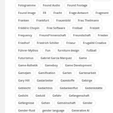
Fotogramme
Found Audio
Found Footage
Found Image
FR
Fracht
Frage-Antwort
Fragment
Franken
Frankfurt
Frauenbild
Frau Theilmann
Frédéric Chopin
Free Software
Freibad
Freizeit
Frequency
Freund*innenschaft
Freundschaft
Frieden
Friedhof
Friedrich Schiller
Friseur
Frugalité Creative
Führer-Mythos
Fun
furniture design
Fußball
Futurismus
Gabriel Garcia Marquez
Game
Game-Ästhetik
Gameboy
Game Development
GameJam
Gamification
Garten
Gartenarbeit
Gary Hill
Gastarbeiter
Gazestoffe
Gebirge
Gebleicht
Gedächtnis
Gedankenflut
Gedenkstätte
Gedicht
Geduld
Gefahr
Gefangenschaft
Gefängnisse
Gehen
Gemeinschaft
Gender
Gender-fluid
gender language
Generative AI