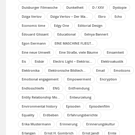
Duisburger Filmwoche
Dunkelheit
D / XXV
Dystopie
Dziga Vertov
Dziga Vertov – Der Mann mit der Kamera
Ebro
Echo
Economic time
Edgy One
Editorial Design
Édouard Glissant
Educational
Eelnya Bannert
Egon Eiermann
EINE MASCHINE FLIEGT IN DIE LUFT
Eine neue Umwelt
Eine Straße, viele Bäume
Einsamkeit
Eis
Eisbär
Electric Light – Elektrisches Licht in einer kleinen Stadt
Elektroakustik
Elektronika
Elektronische Bildtechniken
Email
Emoticons
Emotional engagement
Empowerment
Encryption
Endlosschleife
ENG
Entfremdung
Entity Relationship Model
Entwurzelung
Environmental history
Episoden
Episodenfilm
Equality
Erdbeben
Erfahrungsberichte
Erika Mustermann
Erinnerung
Erinnerungskultur
Erlangen
Ernst H. Gombrich
Ernst Jandl
Ernte