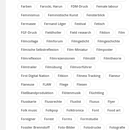
Farben
Farocki, Harun
FDM-Druck
Female labour
Feminismus
Feministische Kunst
Fensterblick
Fermasee
Fernand Léger
Festival
Fetisch
FGF-Druck
Fieldholler
Field research
Fiktion
Film
Filmcollage
Filmforum
Filmgedicht
Filmgeschichte
Filmische Selbstreflexion
Film-Miniatur
Filmposter
Filmreflexion
Filmrezensionen
Filmstill
Filmtheorie
Filmtrailer
Filmübung
Filmvorführer
First Digital Nation
Fitkion
Fitness Tracking
Flaneur
Flaneuse
FLAW
Fliege
Fliesen
Fließbandproduktion
Flötenmusik
Flüchtling
Flusskarte
Flussrechte
Fluxlist
Fluxus
Flyer
Folk music
Folkpop
Folktronica
Font
Food art
Foreigner
Forest
Forms
Formstudie
Fossiler Brennstoff
Foto-Bilder
Fotodrucke
Fotografie