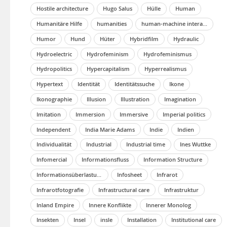
Hostile architecture
Hugo Salus
Hülle
Human
Humanitäre Hilfe
humanities
human-machine interaction
Humor
Hund
Hüter
Hybridfilm
Hydraulic
Hydroelectric
Hydrofeminism
Hydrofeminismus
Hydropolitics
Hypercapitalism
Hyperrealismus
Hypertext
Identität
Identitätssuche
Ikone
Ikonographie
Illusion
Illustration
Imagination
Imitation
Immersion
Immersive
Imperial politics
Independent
India Marie Adams
Indie
Indien
Individualität
Industrial
Industrial time
Ines Wuttke
Infomercial
Informationsfluss
Information Structure
Informationsüberlastung
Infosheet
Infrarot
Infrarotfotografie
Infrastructural care
Infrastruktur
Inland Empire
Innere Konflikte
Innerer Monolog
Insekten
Insel
insle
Installation
Institutional care