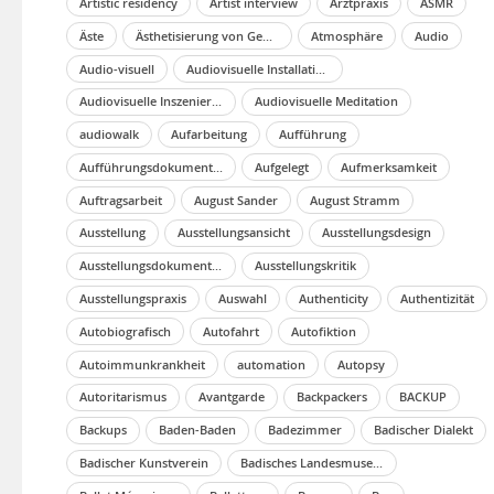
Artistic residency
Artist interview
Arztpraxis
ASMR
Äste
Ästhetisierung von Gewalt
Atmosphäre
Audio
Audio-visuell
Audiovisuelle Installation
Audiovisuelle Inszenierung
Audiovisuelle Meditation
audiowalk
Aufarbeitung
Aufführung
Aufführungsdokumentation
Aufgelegt
Aufmerksamkeit
Auftragsarbeit
August Sander
August Stramm
Ausstellung
Ausstellungsansicht
Ausstellungsdesign
Ausstellungsdokumentation
Ausstellungskritik
Ausstellungspraxis
Auswahl
Authenticity
Authentizität
Autobiografisch
Autofahrt
Autofiktion
Autoimmunkrankheit
automation
Autopsy
Autoritarismus
Avantgarde
Backpackers
BACKUP
Backups
Baden-Baden
Badezimmer
Badischer Dialekt
Badischer Kunstverein
Badisches Landesmuseum