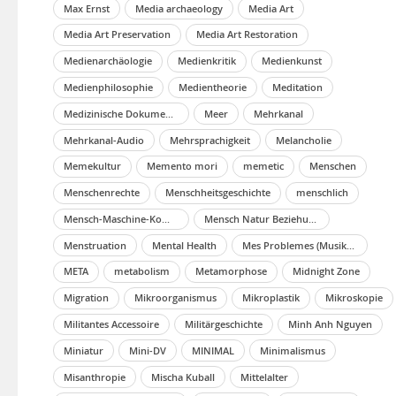
Max Ernst
Media archaeology
Media Art
Media Art Preservation
Media Art Restoration
Medienarchäologie
Medienkritik
Medienkunst
Medienphilosophie
Medientheorie
Meditation
Medizinische Dokumentation
Meer
Mehrkanal
Mehrkanal-Audio
Mehrsprachigkeit
Melancholie
Memekultur
Memento mori
memetic
Menschen
Menschenrechte
Menschheitsgeschichte
menschlich
Mensch-Maschine-Kommunikation
Mensch Natur Beziehung
Menstruation
Mental Health
Mes Problemes (Musikvideo)
META
metabolism
Metamorphose
Midnight Zone
Migration
Mikroorganismus
Mikroplastik
Mikroskopie
Militantes Accessoire
Militärgeschichte
Minh Anh Nguyen
Miniatur
Mini-DV
MINIMAL
Minimalismus
Misanthropie
Mischa Kuball
Mittelalter