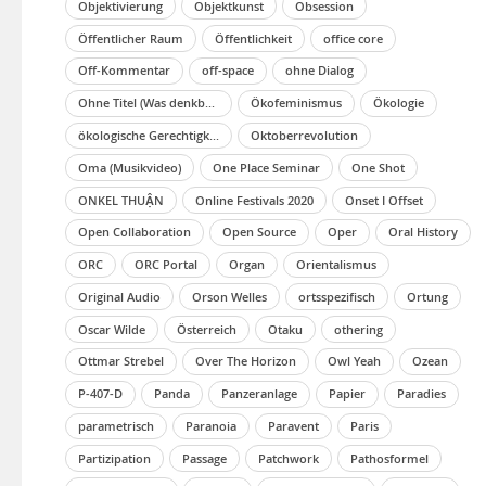
Objektivierung
Objektkunst
Obsession
Öffentlicher Raum
Öffentlichkeit
office core
Off-Kommentar
off-space
ohne Dialog
Ohne Titel (Was denkbar ist, ist auch möglich)
Ökofeminismus
Ökologie
ökologische Gerechtigkeit
Oktoberrevolution
Oma (Musikvideo)
One Place Seminar
One Shot
ONKEL THUẬN
Online Festivals 2020
Onset I Offset
Open Collaboration
Open Source
Oper
Oral History
ORC
ORC Portal
Organ
Orientalismus
Original Audio
Orson Welles
ortsspezifisch
Ortung
Oscar Wilde
Österreich
Otaku
othering
Ottmar Strebel
Over The Horizon
Owl Yeah
Ozean
P-407-D
Panda
Panzeranlage
Papier
Paradies
parametrisch
Paranoia
Paravent
Paris
Partizipation
Passage
Patchwork
Pathosformel