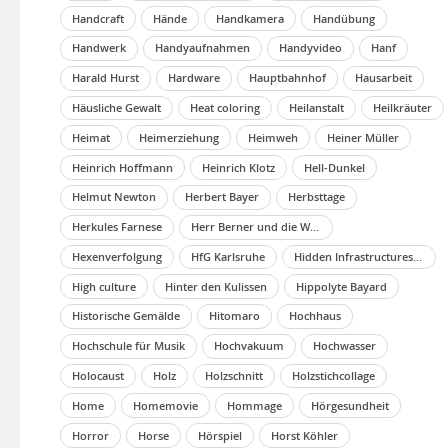
Handcraft
Hände
Handkamera
Handübung
Handwerk
Handyaufnahmen
Handyvideo
Hanf
Harald Hurst
Hardware
Hauptbahnhof
Hausarbeit
Häusliche Gewalt
Heat coloring
Heilanstalt
Heilkräuter
Heimat
Heimerziehung
Heimweh
Heiner Müller
Heinrich Hoffmann
Heinrich Klotz
Hell-Dunkel
Helmut Newton
Herbert Bayer
Herbsttage
Herkules Farnese
Herr Berner und die Wolokolamsker Chaussee
Hexenverfolgung
HfG Karlsruhe
Hidden Infrastructures of Technology
High culture
Hinter den Kulissen
Hippolyte Bayard
Historische Gemälde
Hitomaro
Hochhaus
Hochschule für Musik
Hochvakuum
Hochwasser
Holocaust
Holz
Holzschnitt
Holzstichcollage
Home
Homemovie
Hommage
Hörgesundheit
Horror
Horse
Hörspiel
Horst Köhler