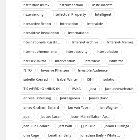
Institutionskritik
Instrumentbau
Instrumente
Inszenierung
Intellectual Property
Intelligent
Interactive fiction
Interaktion
Interaktiv
Interaktive Installation
International
Internationale Kurzfilmtage Oberhausen 2021
Internet archive
Internet-Memes
Internet phenomena
Interpassivity
Interpolation
Intersexualität
Intervention
Interview
Intimität
IN TO
Invasive Pflanzen
Invisible Audience
Isabelle Konrad
Isabel Winter
ISHI
Isolation
iT'S wEIRD tO tHINK tHAT eVERY cELL iN tHIS fILM iS dEAD nOW
IWKA
Jaca
Jacquardwebstuhl
Jahresausstellung
Jahresgaben
James Bond
James Graham Ballard
Jan van Toorn
Jan Wagner
Japan
Jaques Lacan
Jason Marseillaise - Application For Mutilation [1st Cut, 4th Cut]
Jean-Luc Godard
Jeff Wall
J.J.P. Oud
Johan Huizinga
John Cage
Jonathan Baily
Jonathan Baily - White Lie (Musikvideo)