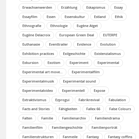
Erwachsenwerden
Erzählung
Eskapismus
Essay
Essayfilm
Essen
Essenskultur
Estland
Ethik
Ethnografie
Ethnologie
Eugène Atget
Eugène Delacroix
European Green Deal
EUTERPE
Euthanasie
Eventtrailer
Evidence
Evolution
Exhibition practices
Exilgeschichte
Existenzialismus
Exkursion
Exotism
Experiment
Experimental
Experimental art movement
Experimentalfilm
Experimentalmusik
Experimental sound
Experimentalvideo
Experimentell
Expose
Extraktivismus
Ezprogui
Fabrikrevival
Fabulation
Facts and Stories
Fähigkeiten
Fallex 66
False Colours
Falten
Familie
Familienarchiv
Familiendrama
Familienfilm
Familiengeschichte
Familienporträt
Familienstrukturen
Fanmeile
Fantasy
Fantasy coffins