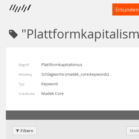
Erkunden
"Plattformkapitalis
Plattformkapitalismus
Begriff
Schlagworte
(
madek_core:keywords
)
Metakey
Keyword
Typ
Madek Core
Vokabular
Filtern
Medi