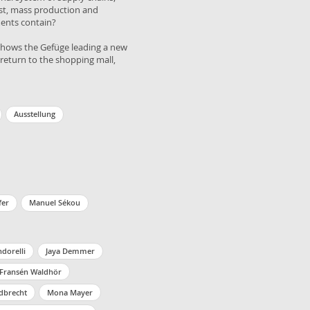
ist, mass production and
ments contain?
 shows the Gefüge leading a new
return to the shopping mall,
Ausstellung
fer
Manuel Sékou
dorelli
Jaya Demmer
Fransén Waldhör
dbrecht
Mona Mayer