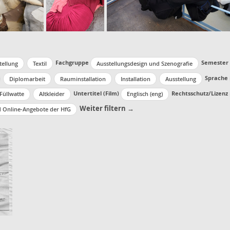
Fachgruppe
Semester
tellung
Textil
Ausstellungsdesign und Szenografie
Sprache
Diplomarbeit
Rauminstallation
Installation
Ausstellung
Untertitel (Film)
Rechtsschutz/Lizenz
Füllwatte
Altkleider
Englisch (eng)
Weiter filtern →
d Online-Angebote der HfG