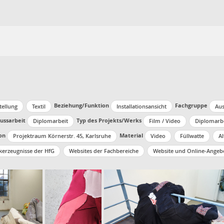
Beziehung/Funktion
Fachgruppe
tellung
Textil
Installationsansicht
Aus
ussarbeit
Typ des Projekts/Werks
Diplomarbeit
Film / Video
Diplomarb
ion
Material
Projektraum Körnerstr. 45, Karlsruhe
Video
Füllwatte
Al
kerzeugnisse der HfG
Websites der Fachbereiche
Website und Online-Angeb