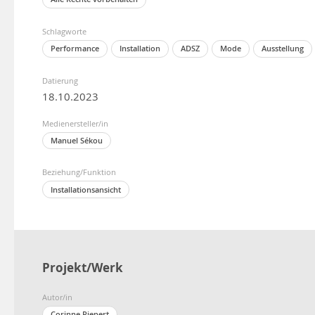
Schlagworte
Performance
Installation
ADSZ
Mode
Ausstellung
Datierung
18.10.2023
Medienersteller/in
Manuel Sékou
Beziehung/Funktion
Installationsansicht
Projekt/Werk
Autor/in
Corinne Riepert