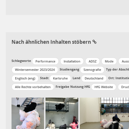
Nach ähnlichen Inhalten stöbern
Schlagworte
Performance
Installation
ADSZ
Mode
Auss
Studiengang
Typ der Abschl
Wintersemester 2023/2024
Szenografie
Stadt
Land
Ort: Institut
Englisch (eng)
Karlsruhe
Deutschland
Freigabe Nutzung HfG
Alle Rechte vorbehalten
HfG Website
Druc