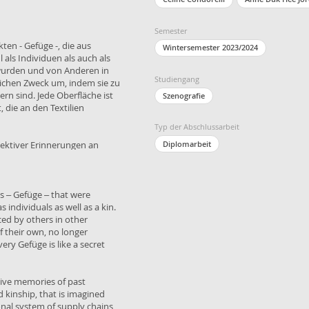
Semester
kten - Gefüge -, die aus
Wintersemester 2023/2024
als Individuen als auch als
 wurden und von Anderen in
Studiengang
lichen Zweck um, indem sie zu
n sind. Jede Oberfläche ist
Szenografie
die an den Textilien
Typ der Abschlussarbeit
Diplomarbeit
llektiver Erinnerungen an
stellen, die durch unsichtbare,
 System von Lieferketten,
rhersehbarem Zeitgeist,
cts – Gefüge – that were
 Spuren dieser Kontexte
ndividuals as well as a kin.
ed by others in other
f their own, no longer
um. Es zeigt die Gefüge, die
ry Gefüge is like a secret
gskontexte führen: Sie kehren
e einst bekleideten.
ctive memories of past
 kinship, that is imagined
onal system of supply chains,