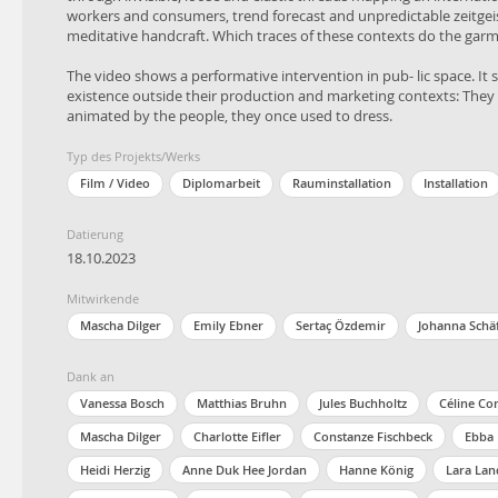
workers and consumers, trend forecast and unpredictable zeitge
meditative handcraft. Which traces of these contexts do the gar
The video shows a performative intervention in pub- lic space. It
existence outside their production and marketing contexts: They 
animated by the people, they once used to dress.
Typ des Projekts/Werks
Film / Video
Diplomarbeit
Rauminstallation
Installation
Datierung
18.10.2023
Mitwirkende
Mascha Dilger
Emily Ebner
Sertaç Özdemir
Johanna Schä
Dank an
Vanessa Bosch
Matthias Bruhn
Jules Buchholtz
Céline Con
Mascha Dilger
Charlotte Eifler
Constanze Fischbeck
Ebba 
Heidi Herzig
Anne Duk Hee Jordan
Hanne König
Lara Lan