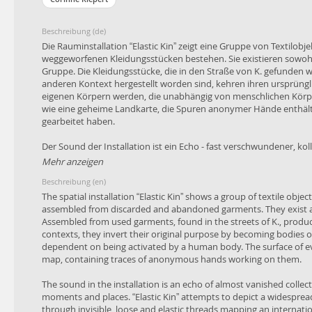
Beschreibung (de)
Die Rauminstallation “Elastic Kin” zeigt eine Gruppe von Textilobje
weggeworfenen Kleidungsstücken bestehen. Sie existieren sowohl 
Gruppe. Die Kleidungsstücke, die in den Straße von K. gefunden
anderen Kontext hergestellt worden sind, kehren ihren ursprüng
eigenen Körpern werden, die unabhängig von menschlichen Körper
wie eine geheime Landkarte, die Spuren anonymer Hände enthält, 
gearbeitet haben.
Der Sound der Installation ist ein Echo - fast verschwundener, ko
vergangene Momente und Orte.
Mehr anzeigen
“Elastic Kin” versucht, eine weit verbreitete Verwandtschaft darzu
Beschreibung (en)
lose und elastische Fäden imaginiert wird, die ein internationales
Arbeiter*Innen und Konsument*Innen, Trendprognosen und unvo
The spatial installation “Elastic Kin” shows a group of textile obje
Massenproduktion und meditativer Handarbeit abbilden. Welche
assembled from discarded and abandoned garments. They exist as i
enthalten die Kleidungsstücke?
Assembled from used garments, found in the streets of K., produc
contexts, they invert their original purpose by becoming bodies o
Das Video zeigt eine performative Intervention im öffentlichen Ra
dependent on being activated by a human body. The surface of eve
eine neue Existenz außerhalb ihrer Produktions- und Vermarktun
map, containing traces of anonymous hands working on them.
in ein Einkaufszentrum zurück, animiert von den Menschen, die si
The sound in the installation is an echo of almost vanished colle
moments and places. “Elastic Kin” attempts to depict a widespread
through invisible, loose and elastic threads mapping an internati