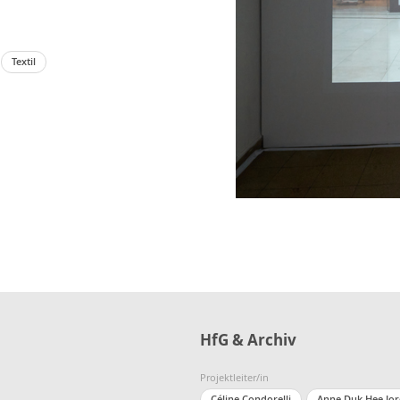
Textil
HfG & Archiv
Projektleiter/in
Céline Condorelli
Anne Duk Hee Jo