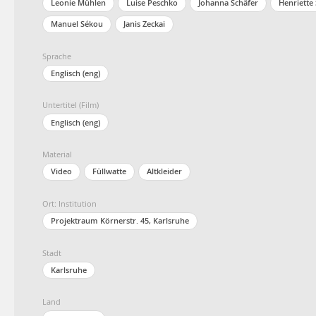
Leonie Mühlen
Luise Peschko
Johanna Schäfer
Henriette
Manuel Sékou
Janis Zeckai
Sprache
Englisch (eng)
Untertitel (Film)
Englisch (eng)
Material
Video
Füllwatte
Altkleider
Ort: Institution
Projektraum Körnerstr. 45, Karlsruhe
Stadt
Karlsruhe
Land