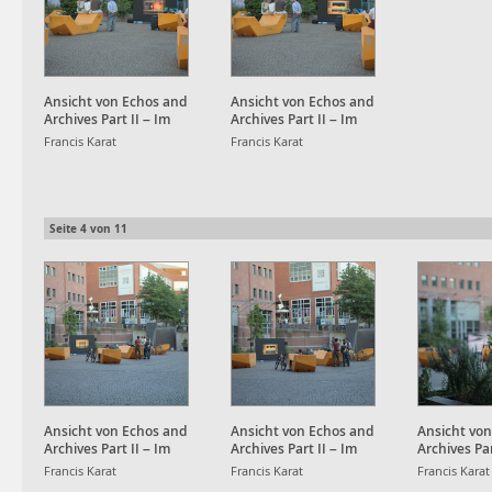
Ansicht von Echos and
Ansicht von Echos and
Archives Part II – Im
Archives Part II – Im
Strudel der Daten und
Strudel der Daten und
Francis Karat
Francis Karat
flüchtigen Scheine am
flüchtigen Scheine am
Kronenplatz
Kronenplatz
Seite
4
von
11
Ansicht von Echos and
Ansicht von Echos and
Ansicht vo
Archives Part II – Im
Archives Part II – Im
Archives Par
Strudel der Daten und
Strudel der Daten und
Strudel der
Francis Karat
Francis Karat
Francis Karat
flüchtigen Scheine am
flüchtigen Scheine am
flüchtigen 