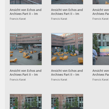
Ansicht von Echos and
Ansicht von Echos and
Ansicht vo
Archives Part II – Im
Archives Part II – Im
Archives Par
Strudel der Daten und
Strudel der Daten und
Strudel der
Francis Karat
Francis Karat
Francis Karat
flüchtigen Scheine am
flüchtigen Scheine am
flüchtigen 
Kronenplatz
Kronenplatz
Kronenplat
Ansicht von Echos and
Ansicht von Echos and
Ansicht vo
Archives Part II – Im
Archives Part II – Im
Archives Par
Strudel der Daten und
Strudel der Daten und
Strudel der
Francis Karat
Francis Karat
Francis Karat
flüchtigen Scheine am
flüchtigen Scheine am
flüchtigen 
Kronenplatz
Kronenplatz
Kronenplat