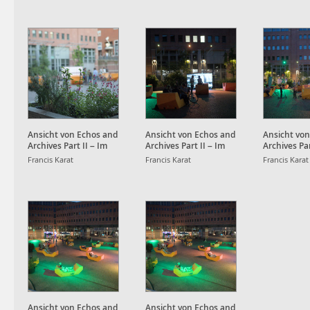
Kronenplatz
Kronenplatz
Kronenplat
Ansicht von Echos and
Ansicht von Echos and
Ansicht vo
Archives Part II – Im
Archives Part II – Im
Archives Par
Strudel der Daten und
Strudel der Daten und
Strudel der
Francis Karat
Francis Karat
Francis Karat
flüchtigen Scheine am
flüchtigen Scheine am
flüchtigen 
Kronenplatz
Kronenplatz
Kronenplat
Ansicht von Echos and
Ansicht von Echos and