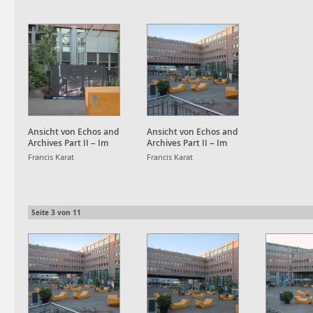
Ansicht von Echos and
Ansicht von Echos and
Archives Part II – Im
Archives Part II – Im
Strudel der Daten und
Strudel der Daten und
Francis Karat
Francis Karat
flüchtigen Scheine am
flüchtigen Scheine am
Kronenplatz
Kronenplatz
Seite
3
von
11