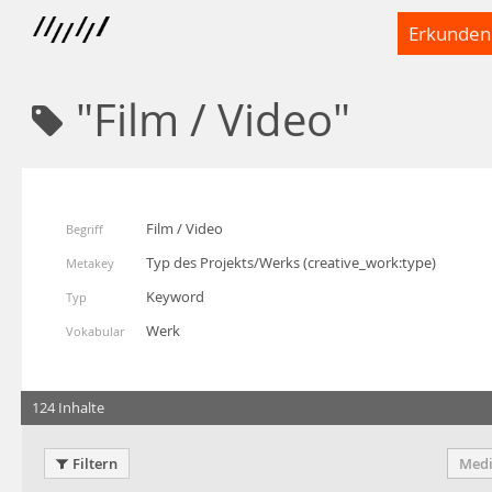
Erkunden
"Film / Video"
Film / Video
Begriff
Typ des Projekts/Werks
(
creative_work:type
)
Metakey
Keyword
Typ
Werk
Vokabular
124 Inhalte
Filtern
Medi