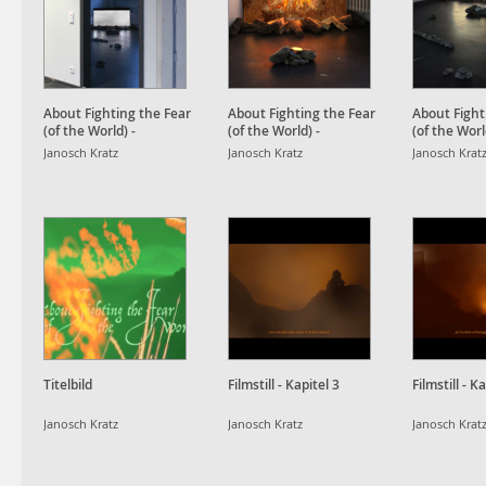
About Fighting the Fear
About Fighting the Fear
About Fight
(of the World) -
(of the World) -
(of the Worl
Installation
Installation
Installation
Janosch Kratz
Janosch Kratz
Janosch Krat
Titelbild
Filmstill - Kapitel 3
Filmstill - K
Janosch Kratz
Janosch Kratz
Janosch Krat