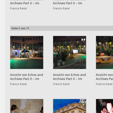
Archives Part II – Im
Archives Part II – Im
Strudel der Daten und
Strudel der Daten und
Francis Karat
Francis Karat
flüchtigen Scheine am
flüchtigen Scheine am
Kronenplatz
Kronenplatz
Seite
5
von
11
Ansicht von Echos and
Ansicht von Echos and
Ansicht vo
Archives Part II – Im
Archives Part II – Im
Archives Par
Strudel der Daten und
Strudel der Daten und
Strudel der
Francis Karat
Francis Karat
Francis Karat
flüchtigen Scheine am
flüchtigen Scheine am
flüchtigen 
Kronenplatz
Kronenplatz
Kronenplat