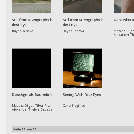
Still from »Geography is
Still from »Geography is
Gebetskett
destiny«
destiny«
Rayna Teneva
Rayna Teneva
Mascha Dilger
Alexander Th
Duschgel als Raumduft
Seeing With Four Eyes
Mascha Dilger; Tibor Pilz;
Carlo Siegfried
Alexander Thelen; Badaue
Seite
11
von
11