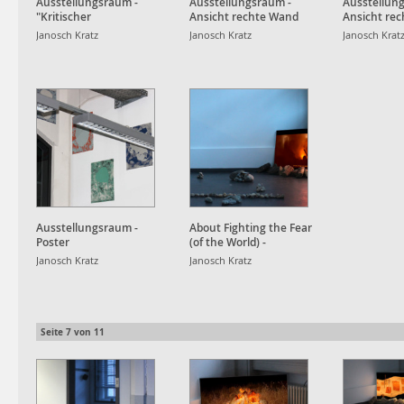
Ausstellungsraum -
Ausstellungsraum -
Ausstellun
"Kritischer
Ansicht rechte Wand
Ansicht rec
Journalismus"
frontale Wa
Janosch Kratz
Janosch Kratz
Janosch Krat
Raumauftei
Ausstellungsraum -
About Fighting the Fear
Poster
(of the World) -
Installation
Janosch Kratz
Janosch Kratz
Seite
7
von
11