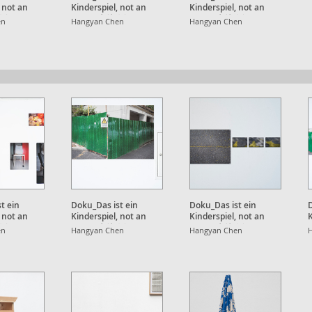
, not an
Kinderspiel, not an
Kinderspiel, not an
就⼋年
Apple, 也就⼋年
Apple, 也就⼋年
en
Hangyan Chen
Hangyan Chen
t ein
Doku_Das ist ein
Doku_Das ist ein
D
, not an
Kinderspiel, not an
Kinderspiel, not an
K
就⼋年
Apple, 也就⼋年
Apple, 也就⼋年
en
Hangyan Chen
Hangyan Chen