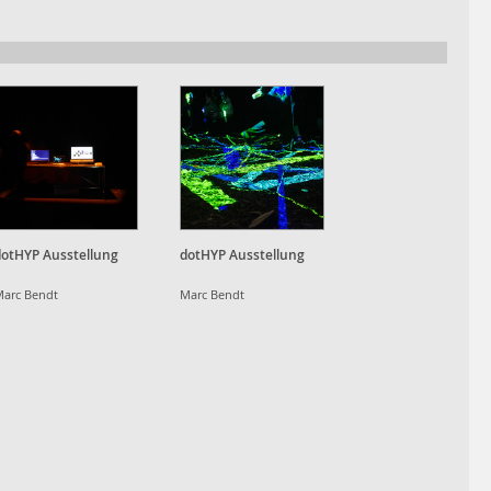
dotHYP Ausstellung
dotHYP Ausstellung
arc Bendt
Marc Bendt