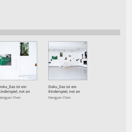
oku_Das ist ein
Doku_Das ist ein
inderspiel, not an
Kinderspiel, not an
Apple, 也就⼋年
Apple, 也就⼋年
Hangyan Chen
Hangyan Chen