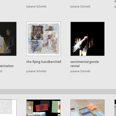
r
Juliane Schmitt
Juliane Schmitt
J
the flying handkerchief
sentimental gentle
entation
rental
 gentle
tt
Juliane Schmitt
Juliane Schmitt