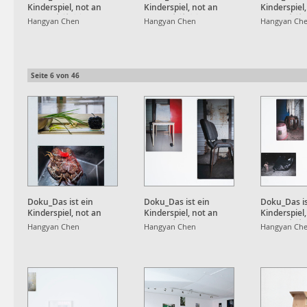
Kinderspiel, not an
Kinderspiel, not an
Kinderspiel
Apple, 也就⼋年
Apple, 也就⼋年
Apple, 也
Hangyan Chen
Hangyan Chen
Hangyan Ch
Seite
6
von
46
Doku_Das ist ein
Doku_Das ist ein
Doku_Das is
Kinderspiel, not an
Kinderspiel, not an
Kinderspiel
Apple, 也就⼋年
Apple, 也就⼋年
Apple, 也
Hangyan Chen
Hangyan Chen
Hangyan Ch