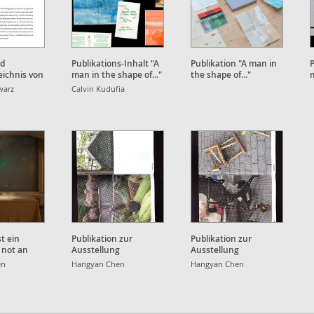
nd
Publikations-Inhalt "A
Publikation "A man in
P
eichnis von
man in the shape of..."
the shape of..."
m
ite der
warz
Calvin Kudufia
skultur"
t ein
Publikation zur
Publikation zur
, not an
Ausstellung
Ausstellung
就⼋年
en
Hangyan Chen
Hangyan Chen