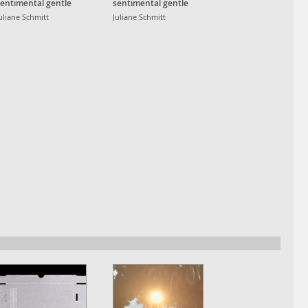
sentimental gentle
sentimental gentle
ental
rental
uliane Schmitt
Juliane Schmitt