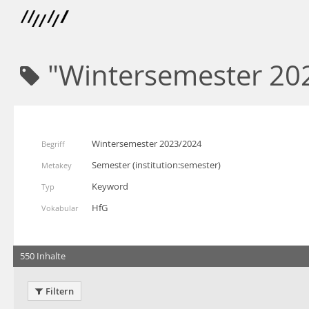
"Wintersemester 20
Wintersemester 2023/2024
Begriff
Semester
(
institution:semester
)
Metakey
Keyword
Typ
HfG
Vokabular
550 Inhalte
Filtern