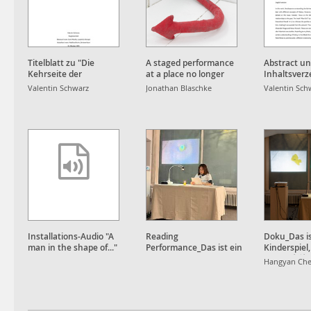
Titelblatt zu "Die
A staged performance
Abstract u
Kehrseite der
at a place no longer
Inhaltsverz
Erinnerungskultur"
quiet
"Die Kehrse
Valentin Schwarz
Jonathan Blaschke
Valentin Sch
Erinnerung
Installations-Audio "A
Reading
Doku_Das is
man in the shape of..."
Performance_Das ist ein
Kinderspiel
Kinderspiel, not an
Apple, 也
Hangyan Ch
Apple, 也就⼋年