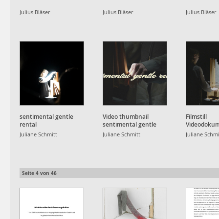
Julius Bläser
Julius Bläser
Julius Bläser
sentimental gentle
Video thumbnail
Filmstill
rental
sentimental gentle
Videodokum
rental
sentimental
Juliane Schmitt
Juliane Schmitt
Juliane Schmi
rental
Seite
4
von
46