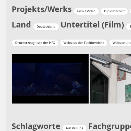
Projekts/Werks
Film / Video
Diplomarbeit
Land
Untertitel (Film)
Deutschland
E
Druckerzeugnisse der HfG
Websites der Fachbereiche
Website un
Schlagworte
Fachgrupp
Ausstellung