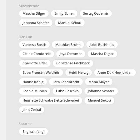
Mitwirkende
Mascha Dilger
Emily Ebner
Sertaç Özdemir
Johanna Schäfer
Manuel Sékou
Dank an
Vanessa Bosch
Matthias Bruhn
Jules Buchholtz
Céline Condorelli
Jaya Demmer
Mascha Dilger
Charlotte Eifler
Constanze Fischbeck
Ebba Fransén Waldhör
Heidi Herzig
Anne Duk Hee Jordan
Hanne König
Lara Landbrecht
Mona Mayer
Leonie Mühlen
Luise Peschko
Johanna Schäfer
Henriette Schwabe (Jette Schwabe)
Manuel Sékou
Janis Zeckai
Sprache
Englisch (eng)