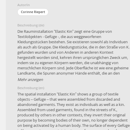
Autor/in
Corinne Riepert
Beschreibung (de)
Die Rauminstallation “Elastic Kin” zeigt eine Gruppe von
Textilobjekten - Gefüge -, die aus weggeworfenen
Kleidungsstücken bestehen. Sie existieren sowohl als Individuen
als auch als Gruppe. Die Kleidungsstücke, die in den Straße von K.
gefunden wurden und von Anderen in anderen Kontext
hergestellt worden sind, kehren ihren ursprünglichen Zweck um,
indem sie zu eigenen Körpern werden, die unabhängig von
menschlichen Körpern sind. Jede Oberfläche ist wie eine geheime
Landkarte, die Spuren anonymer Hände enthält, die an den
Textilien gearbeitet haben.
Mehr anzeigen
Beschreibung (en)
Der Sound der Installation ist ein Echo - fast verschwundener,
kollektiver Erinnerungen an vergangene Momente und Orte.
The spatial installation “Elastic Kin” shows a group of textile
“Elastic Kin” versucht, eine weit verbreitete Verwandtschaft
objects – Gefüge – that were assembled from discarded and
darzustellen, die durch unsichtbare, lose und elastische Fäden
abandoned garments. They exist as individuals as well as a kin.
imaginiert wird, die ein internationales System von Lieferketten,
Assembled from used garments, found in the streets of K.,
Arbeiter*Innen und Konsument*Innen, Trendprognosen und
produced by others in other contexts, they invert their original
unvorhersehbarem Zeitgeist, Massenproduktion und meditativer
purpose by becoming bodies of their own, no longer dependent
Handarbeit abbilden. Welche Spuren dieser Kontexte enthalten
on being activated by a human body. The surface of every Gefüge