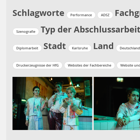
Schlagworte
Fachg
Performance
ADSZ
Typ der Abschlussarbei
Szenografie
Stadt
Land
Diplomarbeit
Karlsruhe
Deutschland
Druckerzeugnisse der HfG
Websites der Fachbereiche
Website un