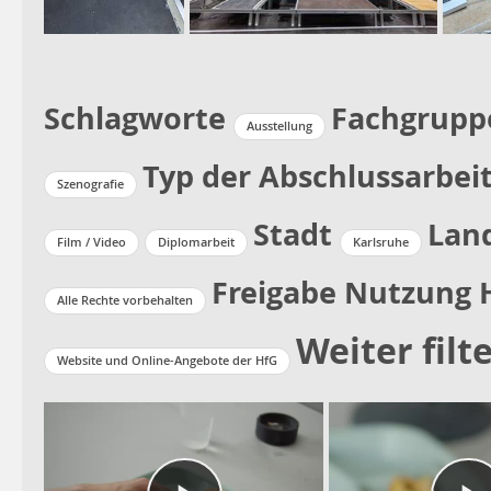
Schlagworte
Fachgrupp
Ausstellung
Typ der Abschlussarbei
Szenografie
Stadt
Lan
Film / Video
Diplomarbeit
Karlsruhe
Freigabe Nutzung 
Alle Rechte vorbehalten
Weiter filt
Website und Online-Angebote der HfG