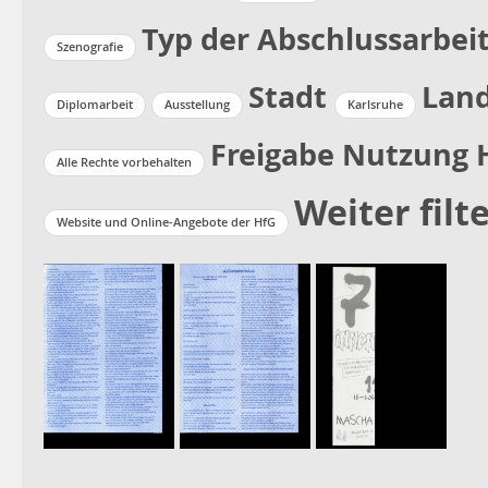
Typ der Abschlussarbei
Szenografie
Stadt
Lan
Diplomarbeit
Ausstellung
Karlsruhe
Freigabe Nutzung 
Alle Rechte vorbehalten
Weiter filt
Website und Online-Angebote der HfG