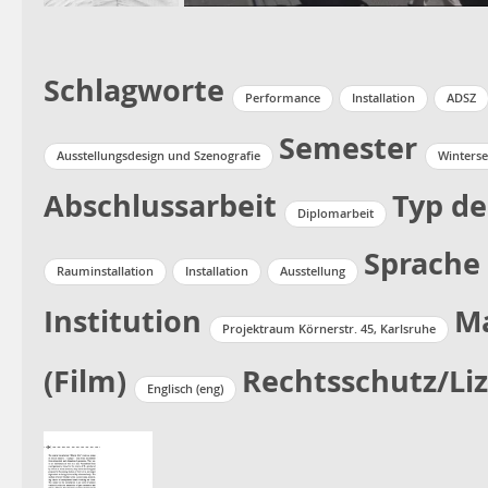
Schlagworte
Performance
Installation
ADSZ
Semester
Ausstellungsdesign und Szenografie
Winterse
Abschlussarbeit
Typ de
Diplomarbeit
Sprache
Rauminstallation
Installation
Ausstellung
Institution
Ma
Projektraum Körnerstr. 45, Karlsruhe
(Film)
Rechtsschutz/Li
Englisch (eng)