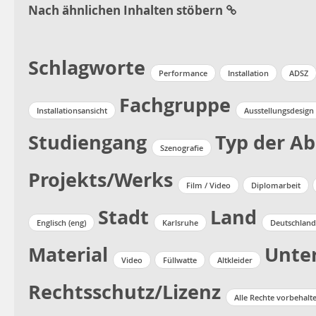
Nach ähnlichen Inhalten stöbern
Schlagworte
Performance
Installation
ADSZ
Fachgruppe
Installationsansicht
Ausstellungsdesign
Studiengang
Typ der Ab
Szenografie
Projekts/Werks
Film / Video
Diplomarbeit
Stadt
Land
Englisch (eng)
Karlsruhe
Deutschland
Material
Unter
Video
Füllwatte
Altkleider
Rechtsschutz/Lizenz
Alle Rechte vorbehalt