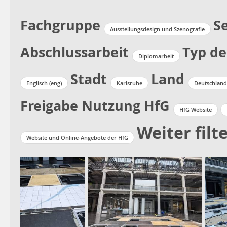
Fachgruppe
S
Ausstellungsdesign und Szenografie
Abschlussarbeit
Typ de
Diplomarbeit
Stadt
Land
Englisch (eng)
Karlsruhe
Deutschland
Freigabe Nutzung HfG
HfG Website
Weiter filt
Website und Online-Angebote der HfG