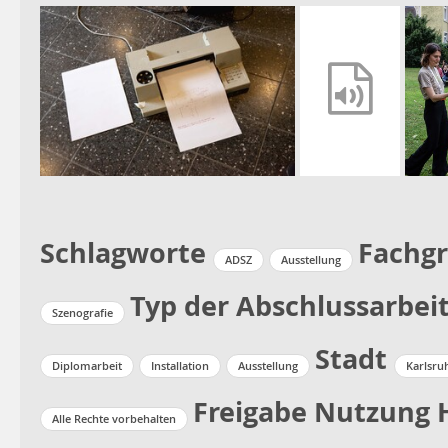
Schlagworte
Fachg
ADSZ
Ausstellung
Typ der Abschlussarbei
Szenografie
Stadt
Diplomarbeit
Installation
Ausstellung
Karlsru
Freigabe Nutzung 
Alle Rechte vorbehalten