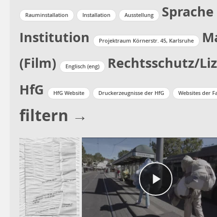
Sprache
Rauminstallation
Installation
Ausstellung
Institution
Ma
Projektraum Körnerstr. 45, Karlsruhe
(Film)
Rechtsschutz/Li
Englisch (eng)
HfG
HfG Website
Druckerzeugnisse der HfG
Websites der F
filtern →