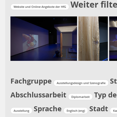
Weiter filt
Website und Online-Angebote der HfG
Fachgruppe
S
Ausstellungsdesign und Szenografie
Abschlussarbeit
Typ de
Diplomarbeit
Sprache
Stadt
Ausstellung
Englisch (eng)
Ka