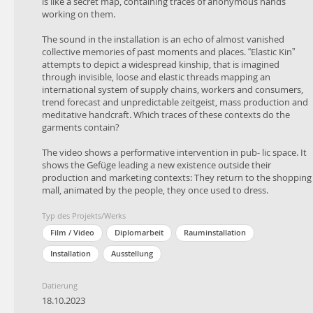
die Kleidungsstücke?
is like a secret map, containing traces of anonymous hands
working on them.
Das Video zeigt eine performative Intervention im öffentlichen
Raum. Es zeigt die Gefüge, die eine neue Existenz außerhalb ihrer
The sound in the installation is an echo of almost vanished
Produktions- und Vermarktungskontexte führen: Sie kehren in
collective memories of past moments and places. “Elastic Kin”
ein Einkaufszentrum zurück, animiert von den Menschen, die sie
attempts to depict a widespread kinship, that is imagined
einst bekleideten.
through invisible, loose and elastic threads mapping an
international system of supply chains, workers and consumers,
trend forecast and unpredictable zeitgeist, mass production and
meditative handcraft. Which traces of these contexts do the
garments contain?
The video shows a performative intervention in pub- lic space. It
shows the Gefüge leading a new existence outside their
production and marketing contexts: They return to the shopping
mall, animated by the people, they once used to dress.
Typ des Projekts/Werks
Film / Video
Diplomarbeit
Rauminstallation
Installation
Ausstellung
Datierung
18.10.2023