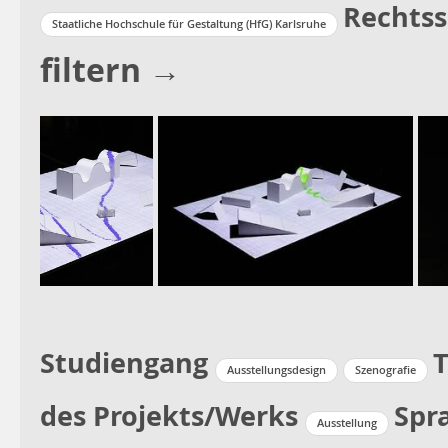
Rechtss
Staatliche Hochschule für Gestaltung (HfG) Karlsruhe
filtern →
Studiengang
T
Ausstellungsdesign
Szenografie
des Projekts/Werks
Spr
Ausstellung