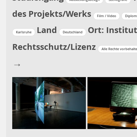
des Projekts/Werks
Film / Video
Diplom
Land
Ort: Institu
Karlsruhe
Deutschland
Rechtsschutz/Lizenz
Alle Rechte vorbehalt
→