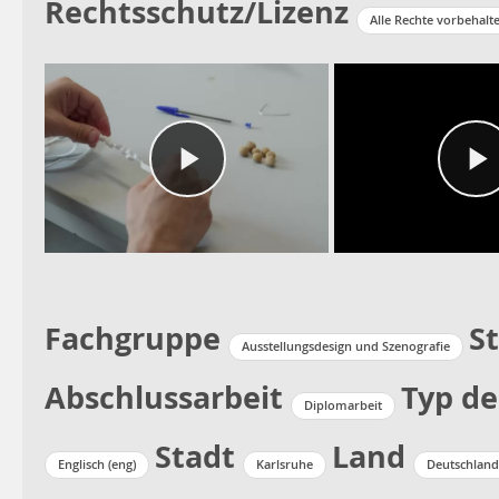
Rechtsschutz/Lizenz
Alle Rechte vorbehalt
Fachgruppe
S
Ausstellungsdesign und Szenografie
Abschlussarbeit
Typ de
Diplomarbeit
Stadt
Land
Englisch (eng)
Karlsruhe
Deutschland