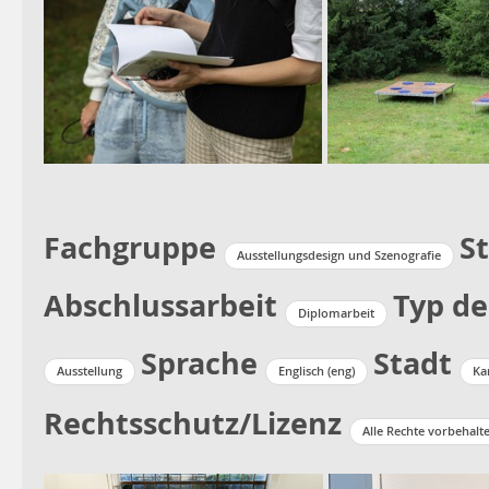
Fachgruppe
S
Ausstellungsdesign und Szenografie
Abschlussarbeit
Typ de
Diplomarbeit
Sprache
Stadt
Ausstellung
Englisch (eng)
Ka
Rechtsschutz/Lizenz
Alle Rechte vorbehalt