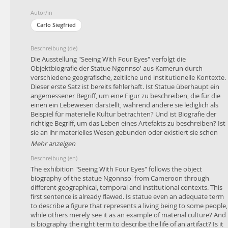
Autor/in
Carlo Siegfried
Beschreibung (de)
Die Ausstellung "Seeing With Four Eyes" verfolgt die
Objektbiografie der Statue Ngonnso' aus Kamerun durch
verschiedene geografische, zeitliche und institutionelle Kontexte.
Dieser erste Satz ist bereits fehlerhaft. Ist Statue überhaupt ein
angemessener Begriff, um eine Figur zu beschreiben, die für die
einen ein Lebewesen darstellt, während andere sie lediglich als
Beispiel für materielle Kultur betrachten? Und ist Biografie der
richtige Begriff, um das Leben eines Artefakts zu beschreiben? Ist
sie an ihr materielles Wesen gebunden oder existiert sie schon
lange bevor sie aus Holz geschnitzt wurde und lange nachdem sie
Mehr anzeigen
von Termiten gefressen wurde oder in einem brennenden
Beschreibung (en)
Museum verloren ging? In dem Bestreben, mehr über Ngonnso'
zu erfahren, beschloss ich, sie bei ihrem Namen zu nennen und
The exhibition "Seeing With Four Eyes" follows the object
damit nicht vorzuschreiben, was sie ist. Ich habe versucht, die
biography of the statue Ngonnso’ from Cameroon through
Fragmente einer Geschichte zu sammeln, die sich nicht zu einem
different geographical, temporal and institutional contexts. This
Ganzen zusammenfügen lassen. Ich verfolgte Fäden, die bis zur
first sentence is already flawed. Is statue even an adequate term
Entstehungszeit zurückreichen, zu Strafexpeditionen und
to describe a figure that represents a living being to some people,
Kriegshandlungen des deutschen Kolonialreichs, zu Kulturfesten
while others merely see it as an example of material culture? And
in Kamerun und Europa und zu einem Museum, das versucht, mi
is biography the right term to describe the life of an artifact? Is it