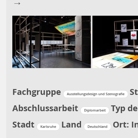
→
Fachgruppe
S
Ausstellungsdesign und Szenografie
Abschlussarbeit
Typ de
Diplomarbeit
Stadt
Land
Ort: I
Karlsruhe
Deutschland