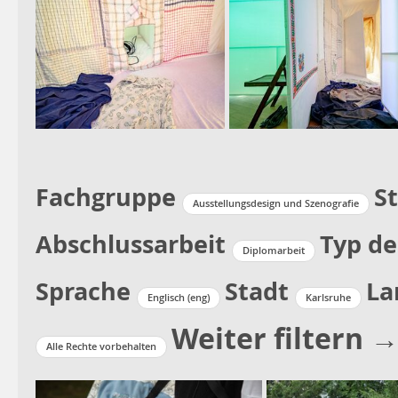
Fachgruppe
S
Ausstellungsdesign und Szenografie
Abschlussarbeit
Typ de
Diplomarbeit
Sprache
Stadt
La
Englisch (eng)
Karlsruhe
Weiter filtern 
Alle Rechte vorbehalten