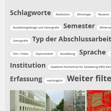
Schlagworte
Restitution
Ethnologie
Museum
Semester
Ausstellungsdesign und Szenografie
Winterse
Typ der Abschlussarbei
Szenografie
Sprache
Film / Video
Diplomarbeit
Ausstellung
Institution
Staatliche Hochschule für Gestaltung (HfG) Kar
Weiter filt
Erfassung
nachträglich