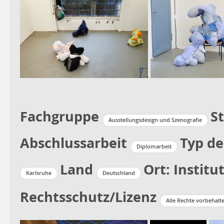
Fachgruppe
S
Ausstellungsdesign und Szenografie
Abschlussarbeit
Typ de
Diplomarbeit
Land
Ort: Institu
Karlsruhe
Deutschland
Rechtsschutz/Lizenz
Alle Rechte vorbehalt