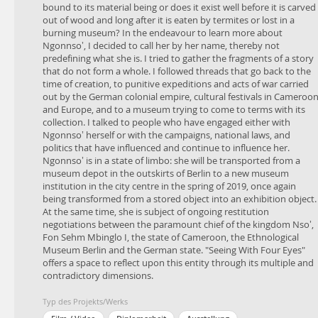
seiner Sammlung zurechtzukommen. Ich habe mit Menschen
bound to its material being or does it exist well before it is carved
gesprochen, die sich entweder mit Ngonnso' selbst oder mit den
out of wood and long after it is eaten by termites or lost in a
Kampagnen, nationalen Gesetzen und der Politik beschäftigt
burning museum? In the endeavour to learn more about
haben, die sie beeinflusst haben und weiterhin beeinflussen.
Ngonnso’, I decided to call her by her name, thereby not
Ngonnso' befindet sich in einem Schwebezustand: Sie wird im
predefining what she is. I tried to gather the fragments of a story
Frühjahr 2019 von einem Museumsdepot am Rande Berlins in
that do not form a whole. I followed threads that go back to the
eine neue Museumseinrichtung im Stadtzentrum transportiert
time of creation, to punitive expeditions and acts of war carried
und damit erneut von einem gelagerten Objekt in ein
out by the German colonial empire, cultural festivals in Cameroo
Ausstellungsobjekt verwandelt. Zugleich ist sie Gegenstand
and Europe, and to a museum trying to come to terms with its
laufender Restitutionsverhandlungen zwischen dem
collection. I talked to people who have engaged either with
Oberhäuptling des Königreichs Nso', Fon Sehm Mbinglo I, dem
Ngonnso’ herself or with the campaigns, national laws, and
Staat Kamerun, dem Ethnologischen Museum Berlin und dem
politics that have influenced and continue to influence her.
deutschen Staat. "Seeing With Four Eyes" bietet einen Raum, um
Ngonnso’ is in a state of limbo: she will be transported from a
über diese Einheit in ihren vielfältigen und widersprüchlichen
museum depot in the outskirts of Berlin to a new museum
Dimensionen zu reflektieren.
institution in the city centre in the spring of 2019, once again
being transformed from a stored object into an exhibition object.
At the same time, she is subject of ongoing restitution
negotiations between the paramount chief of the kingdom Nso’,
Fon Sehm Mbinglo I, the state of Cameroon, the Ethnological
Museum Berlin and the German state. "Seeing With Four Eyes"
offers a space to reflect upon this entity through its multiple and
contradictory dimensions.
Typ des Projekts/Werks