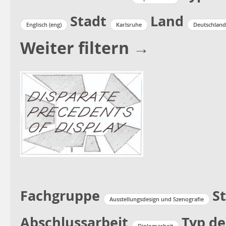
Stadt
Land
Englisch (eng)
Karlsruhe
Deutschland
Weiter filtern →
Fachgruppe
S
Ausstellungsdesign und Szenografie
Abschlussarbeit
Typ de
Diplomarbeit