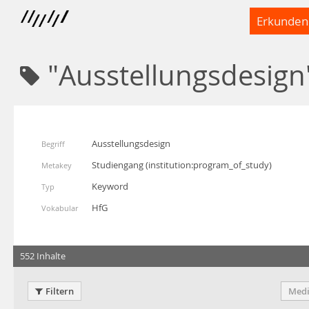
Erkunden
"Ausstellungsdesign
Ausstellungsdesign
Begriff
Studiengang
(
institution:program_of_study
)
Metakey
Keyword
Typ
HfG
Vokabular
552 Inhalte
Filtern
Medi