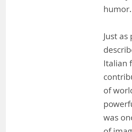
humor.
Just as
describ
Italian 
contrib
of worl
powerfu
was onc
of imag