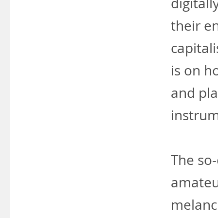
digital
their e
capitali
is on 
and pla
instrum
The so
amateur
melanch