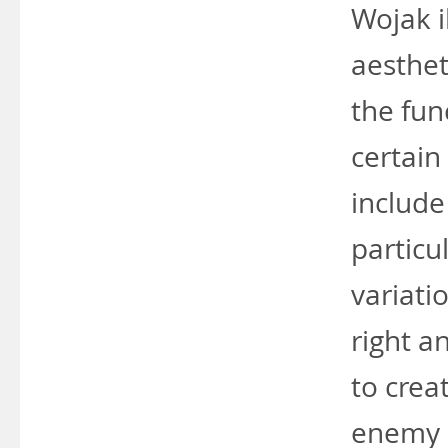
Wojak i
aesthet
the fun
certain
include
particu
variati
right a
to crea
enemy i