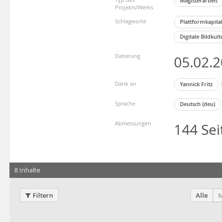
Magisterarbeit
Projekts/Werks
Schlagworte
Plattformkapita
Digitale Bildkul
Datierung
05.02.
Dank an
Yannick Fritz
Sprache
Deutsch (deu)
Abmessungen
144 Sei
8 Inhalte
Filtern
Alle
M