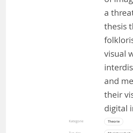
a threa
thesis 
folklori
visual 
interdi
and med
their v
digital 
Kategorie
Theorie
Typ des