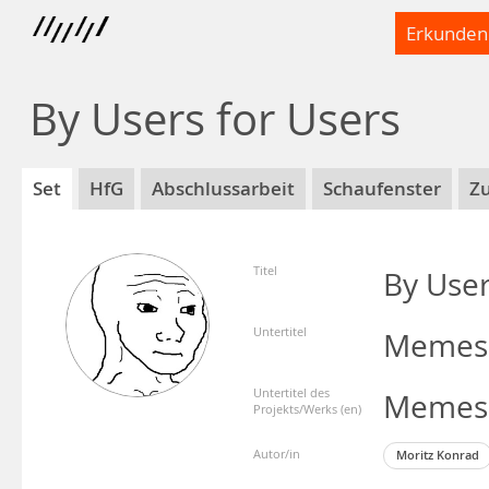
Erkunden
By Users for Users
Set
HfG
Abschlussarbeit
Schaufenster
Z
Titel
By User
Untertitel
Memes a
Untertitel des
Memes a
Projekts/Werks (en)
Autor/in
Moritz Konrad