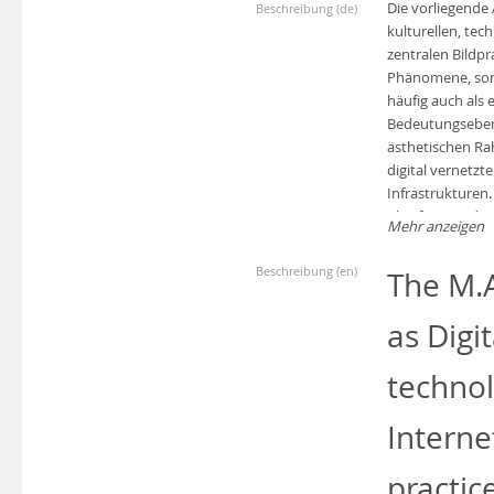
Die vorliegende 
Beschreibung (de)
kulturellen, te
zentralen Bildp
Phänomene, sonde
häufig auch als 
Bedeutungsebene
ästhetischen Ra
digital vernetzt
Infrastrukturen
Plattformen dur
Mehr anzeigen
Als Fallbeispiel 
Beschreibung (en)
The M.A
Computergrafik e
charakteristisch
as Digi
Communitys funk
können. Speziel
technol
sowie durch di
und Humor Ideol
Interne
Genau wie der P
italienischen Fa
practic