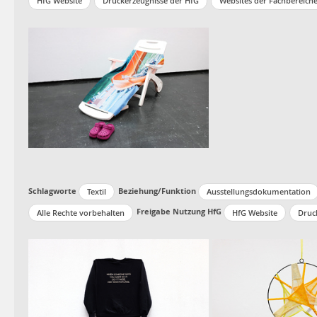
HfG Website
Druckerzeugnisse der HfG
Websites der Fachbereich
Schlagworte
Beziehung/Funktion
Textil
Ausstellungsdokumentation
Freigabe Nutzung HfG
Alle Rechte vorbehalten
HfG Website
Druc