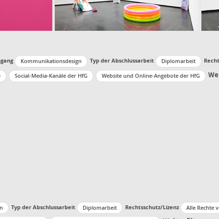
ngang
Typ der Abschlussarbeit
Recht
Kommunikationsdesign
Diplomarbeit
Wei
e
Social-Media-Kanäle der HfG
Website und Online-Angebote der HfG
Typ der Abschlussarbeit
Rechtsschutz/Lizenz
n
Diplomarbeit
Alle Rechte 