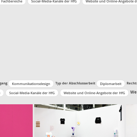
r Fachbereiche
Social-Media-Kanäle der HfG
Website und Online-Angebote d
gang
Typ der Abschlussarbeit
Recht
Kommunikationsdesign
Diplomarbeit
Wei
e
Social-Media-Kanäle der HfG
Website und Online-Angebote der HfG