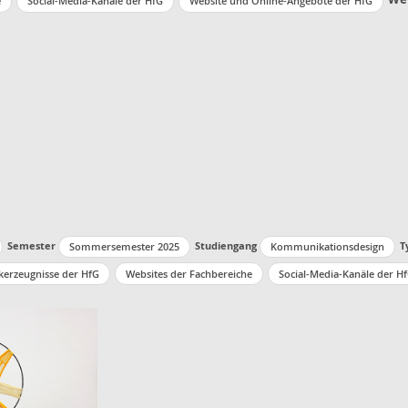
e
Social-Media-Kanäle der HfG
Website und Online-Angebote der HfG
Semester
Studiengang
T
Sommersemester 2025
Kommunikationsdesign
kerzeugnisse der HfG
Websites der Fachbereiche
Social-Media-Kanäle der H