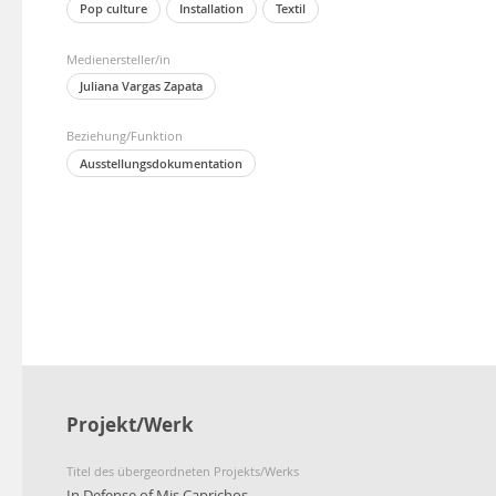
Pop culture
Installation
Textil
Medienersteller/in
Juliana Vargas Zapata
Beziehung/Funktion
Ausstellungsdokumentation
Projekt/Werk
Titel des übergeordneten Projekts/Werks
In Defense of Mis Caprichos