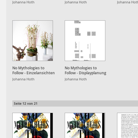
Wataru Murakami
Wataru Murakami
Wataru Mu
Johanna Hoth
Johanna Hoth
Johanna Hot
No Mythologies to
No Mythologies to
Follow - Einzelansichten
Follow - Displayplanung
Wataru Murakami
Johanna Hoth
Johanna Hoth
Seite
12
von
21