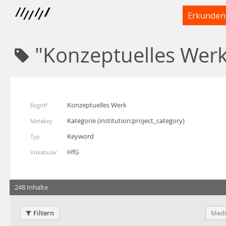
Erkunden
"Konzeptuelles Werk
Konzeptuelles Werk
Begriff
Kategorie
(
institution:project_category
)
Metakey
Keyword
Typ
HfG
Vokabular
248 Inhalte
Filtern
Medi