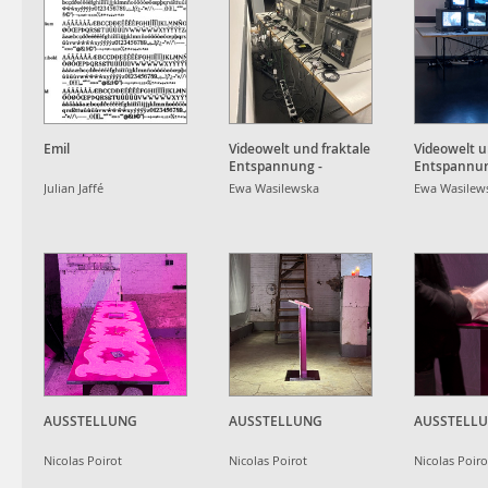
Emil
Videowelt und fraktale
Videowelt u
Entspannung -
Entspannu
Rückseite der
Julian Jaffé
Ewa Wasilewska
Ewa Wasilew
Installation
AUSSTELLUNG
AUSSTELLUNG
AUSSTELL
Nicolas Poirot
Nicolas Poirot
Nicolas Poiro