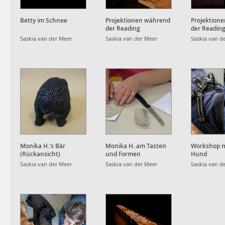
Betty im Schnee
Projektionen während
Projektion
der Reading
der Readin
Performance
Performanc
Saskia van der Meer
Saskia van der Meer
Saskia van d
Monika H.'s Bär
Monika H. am Tasten
Workshop m
(Rückansicht)
und Formen
Hund
Saskia van der Meer
Saskia van der Meer
Saskia van d