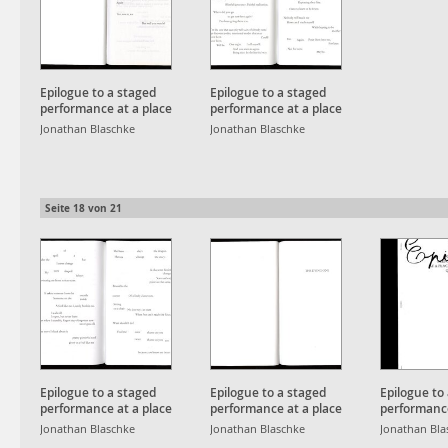
Epilogue to a staged
Epilogue to a staged
performance at a place
performance at a place
no longer quiet_05
no longer quiet_04
Jonathan Blaschke
Jonathan Blaschke
Seite
18
von
21
Epilogue to a staged
Epilogue to a staged
Epilogue to
performance at a place
performance at a place
performance
no longer quiet_03
no longer quiet_02
no longer q
Jonathan Blaschke
Jonathan Blaschke
Jonathan Bla