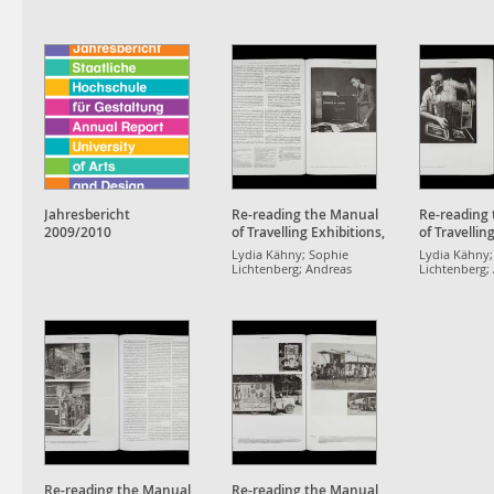
Jahresbericht
Re-reading the Manual
Re-reading
2009/2010
of Travelling Exhibitions,
of Travellin
UNESCO 1953
UNESCO 19
Lydia Kähny; Sophie
Lydia Kähny;
Lichtenberg; Andreas
Lichtenberg;
Müller; Maxim Weirich;
Müller; Maxi
Aaron Werbick
Aaron Werbi
Re-reading the Manual
Re-reading the Manual