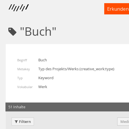
Erkunden
"Buch"
Buch
Begriff
Typ des Projekts/Werks
(
creative_work:type
)
Metakey
Keyword
Typ
Werk
Vokabular
51 Inhalte
Filtern
Medi