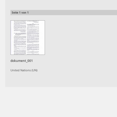
Seite
1
von
1
dokument_001
United Nations (UN)