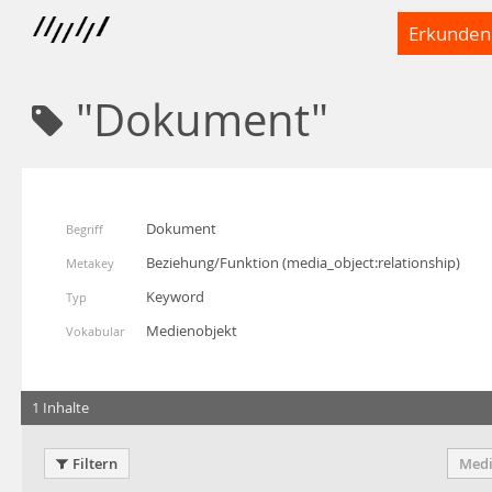
Erkunden
"Dokument"
Dokument
Begriff
Beziehung/Funktion
(
media_object:relationship
)
Metakey
Keyword
Typ
Medienobjekt
Vokabular
1 Inhalte
Filtern
Medi