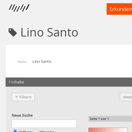
Erkunden
Lino Santo
Lino Santo
Name
1 Inhalte
Filtern
Medi
Seite
1
von
1
Volltext
Filename