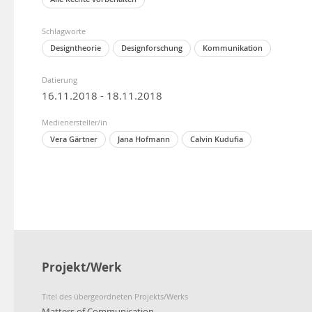
Schlagworte
Designtheorie
Designforschung
Kommunikation
Datierung
16.11.2018 - 18.11.2018
Medienersteller/in
Vera Gärtner
Jana Hofmann
Calvin Kudufia
Projekt/Werk
Titel des übergeordneten Projekts/Werks
Matters of Communication