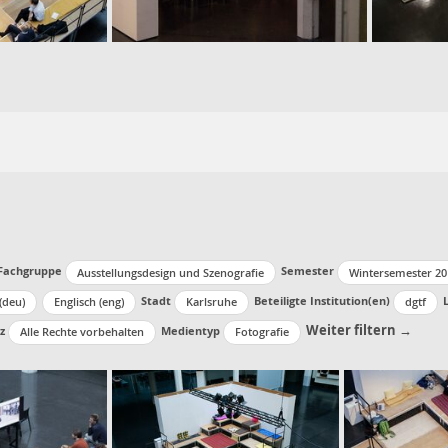
Fachgruppe
Semester
Ausstellungsdesign und Szenografie
Wintersemester 20
Stadt
Beteiligte Institution(en)
(deu)
Englisch (eng)
Karlsruhe
dgtf
Weiter filtern →
z
Medientyp
Alle Rechte vorbehalten
Fotografie