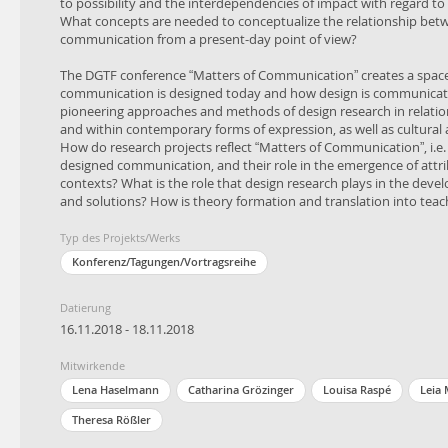
Umsetzung in Lehre und Praxis?
to possibility and the interdependencies of impact with regard 
What concepts are needed to conceptualize the relationship bet
communication from a present-day point of view?
The DGTF conference “Matters of Communication” creates a space
communication is designed today and how design is communicat
pioneering approaches and methods of design research in relat
and within contemporary forms of expression, as well as cultura
How do research projects reflect “Matters of Communication”, i.e.
designed communication, and their role in the emergence of attri
contexts? What is the role that design research plays in the deve
and solutions? How is theory formation and translation into teach
Typ des Projekts/Werks
Konferenz/Tagungen/Vortragsreihe
Datierung
16.11.2018 - 18.11.2018
Mitwirkende
Lena Haselmann
Catharina Grözinger
Louisa Raspé
Leia
Theresa Rößler