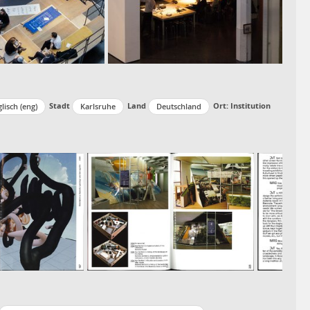
Stadt
Land
Ort: Institution
lisch (eng)
Karlsruhe
Deutschland