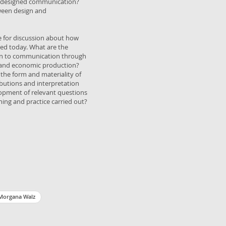
to designed communication?
ween design and
 for discussion about how
ed today. What are the
ion to communication through
l and economic production?
 the form and materiality of
butions and interpretation
lopment of relevant questions
ing and practice carried out?
 Morgana Walz