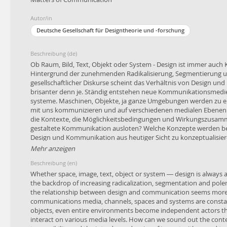
Autor/in
Deutsche Gesellschaft für Designtheorie und -forschung
Beschreibung (de)
Ob Raum, Bild, Text, Objekt oder System - Design ist immer auc
Hintergrund der zunehmenden Radikalisierung, Segmentierung 
gesellschaftlicher Diskurse scheint das Verhältnis von Design u
brisanter denn je. Ständig entstehen neue Kommunikationsmedie
systeme. Maschinen, Objekte, ja ganze Umgebungen werden zu ei
mit uns kommunizieren und auf verschiedenen medialen Ebenen 
die Kontexte, die Möglichkeitsbedingungen und Wirkungszusam
gestaltete Kommunikation ausloten? Welche Konzepte werden be
Design und Kommunikation aus heutiger Sicht zu konzeptualisie
Mehr anzeigen
Die DGTF-Konferenz "Matters of Communication" schafft einen Ra
Beschreibung (en)
wie Kommunikation heute gestaltet wird und wie Design heute k
die wegweisenden Ansätze und Methoden der Designforschung 
Whether space, image, text, object or system — design is always
durch und in zeitgenössischen Ausdrucksformen sowie kultureller
the backdrop of increasing radicalization, segmentation and polem
Produktion? Wie reflektieren Forschungsprojekte "Matters of Co
the relationship between design and communication seems more 
und Materialität gestalteter Kommunikation, und ihre Rolle bei 
communications media, channels, spaces and systems are consta
Zuschreibungen und Interpretationskontexten? Welche Rolle spiel
objects, even entire environments become independent actors t
Entwicklung von relevanten Fragestellungen und Lösungen? Wie e
interact on various media levels. How can we sound out the conte