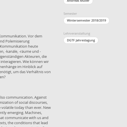
Andreas Müller
Semester
Wintersemester 2018/2019
Lehrveranstaltung
h Kommunikation. Vor dem
DGTF Jahrestagung
und Polemisierung
nd Kommunikation heute
n, -kanäle, -räume und -
genständigen Akteuren, die
interagieren. Wie können wir
menhänge im Hinblick auf
nötigt, um das Verhältnis von
ren?
um für die Diskussion darüber,
ommuniziert wird. Welches sind
in Bezug auf Kommunikation
 also communication. Against
 und wirtschaftlicher
ization of social discourses,
mmunication", d.h. die Form
volatile today than ever. New
der Entstehung von
ntly emerging. Machines,
t die Designforschung bei der
hat communicate with us and
rfolgt die Theoriebildung und
xts, the conditions that lead