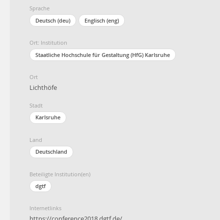
Sprache
Deutsch (deu)
Englisch (eng)
Ort: Institution
Staatliche Hochschule für Gestaltung (HfG) Karlsruhe
Ort
Lichthöfe
Stadt
Karlsruhe
Land
Deutschland
Beteiligte Institution(en)
dgtf
Internetlinks
https://conference2018.dgtf.de/