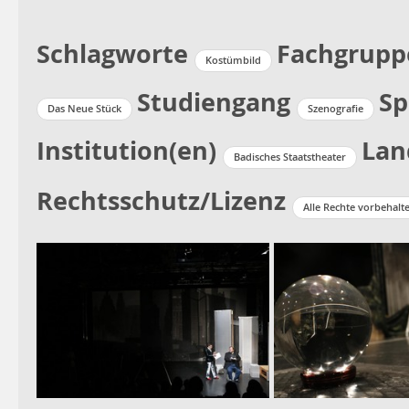
Schlagworte
Fachgrupp
Kostümbild
Studiengang
Sp
Das Neue Stück
Szenografie
Institution(en)
Lan
Badisches Staatstheater
Rechtsschutz/Lizenz
Alle Rechte vorbehalt