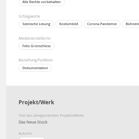
Alle Rechte vorbehalten
Schlagworte
Szenische Lesung
Kostümbild
Corona Pandemie
Bühnenb
Medienersteller/in
Felix Grünschloss
Beziehung/Funktion
Dokumentation
Projekt/Werk
Titel des übergeordneten Projekts/Werks
Das Neue Stück
Autor/in