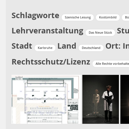
Schlagworte
Szenische Lesung
Kostümbild
Bü
Lehrveranstaltung
St
Das Neue Stück
Stadt
Land
Ort: I
Karlsruhe
Deutschland
Rechtsschutz/Lizenz
Alle Rechte vorbehalt