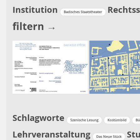
Institution
Rechtss
Badisches Staatstheater
filtern →
Schlagworte
Szenische Lesung
Kostümbild
Bü
Lehrveranstaltung
St
Das Neue Stück