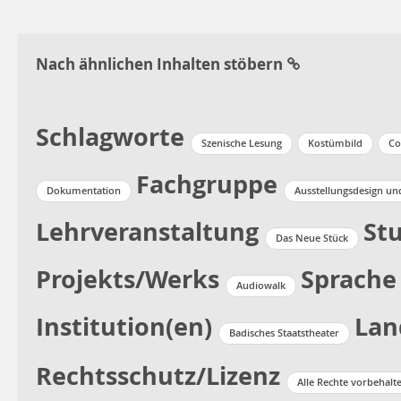
Nach ähnlichen Inhalten stöbern
Schlagworte
Szenische Lesung
Kostümbild
Co
Fachgruppe
Dokumentation
Ausstellungsdesign un
Lehrveranstaltung
St
Das Neue Stück
Projekts/Werks
Sprache
Audiowalk
Institution(en)
Lan
Badisches Staatstheater
Rechtsschutz/Lizenz
Alle Rechte vorbehalt