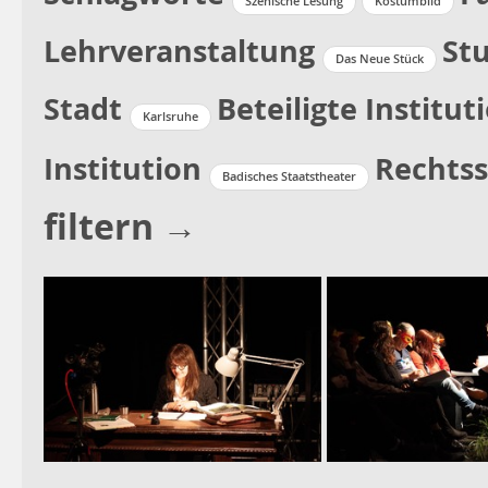
Szenische Lesung
Kostümbild
Lehrveranstaltung
St
Das Neue Stück
Stadt
Beteiligte Institut
Karlsruhe
Institution
Rechtss
Badisches Staatstheater
filtern →