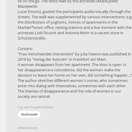
„Frau Verschwindet (Versionen)“ von Julia Haenni ist 2019 im
sit on the go. The texts read by the actresses (Marie-Joelle
„Verlag der Autoren“ in Frankfurt am Main erschienen.
Blazejewski
Eine Frau verschwindet aus ihrer Wohnung. Die Tür steht offen.
Lucie Emons), guided the participants audio-visually through the
Ist ihr Verschwinden Zufall, trifft die Frau die Entscheidung ihr
streets. The walk was supplemented by various interventions: e.g
Heim zu verlassen selbstbestimmt, ist etwas passiert…?
the distribution of yoghurts, notices of apartments in the
Die Autorin skizziert unterschiedliche Frauenstimmen, die mal mi
Markler*innen office, resting stations and a live moment with the
sich selbst, mal untereinander in Dialog treten. Die Themen des
actresses Lodi Doumit and Antonia Mohr in a vacant store in
Verschwindens und die Rolle der Frau in unserer Gesellschaft,
Schützenstraße.
sind herbei zentral.
Content:
"Frau Verschwindet (Versionen)" by Julia Haenni was published in
2019 by "Verlag der Autoren" in Frankfurt am Main.
A woman disappears from her apartment. The door is open. Is
her disappearance a coincidence, did the woman make the
decision to leave her home on her own, did something happen...?
The author sketches different women's voices, who sometimes
enter into dialog with themselves, sometimes with each other.
The themes of disappearance and the role of women in our
society are central.
Typ des Projekts/Werks
Audiowalk
Mitwirkende