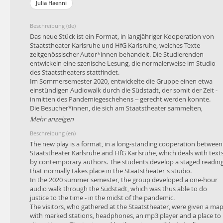
Julia Haenni
Beschreibung (de)
Das neue Stück ist ein Format, in langjähriger Kooperation von
Staatstheater Karlsruhe und HfG Karlsruhe, welches Texte
zeitgenössischer Autor*innen behandelt. Die Studierenden
entwickeln eine szenische Lesung, die normalerweise im Studio
des Staatstheaters stattfindet.
Im Sommersemester 2020, entwickelte die Gruppe einen etwa
einstündigen Audiowalk durch die Südstadt, der somit der Zeit -
inmitten des Pandemiegeschehens – gerecht werden konnte.
Die Besucher*innen, die sich am Staatstheater sammelten,
bekamen eine Karte mit verzeichneten Stationen, Kopfhörer,
Mehr anzeigen
einen Mp3 Player und eine Sitzgelegenheit für unterwegs. Die von
Beschreibung (en)
den Schauspielerinnen eingelesen Texte (Marie-Joelle Blazejewski
Lucie Emons), leiteten die Teilnehmer*innen audio-visuell durch
The new play is a format, in a long-standing cooperation between
die Straßen. Ergänzt wurde der Walk durch unterschiedliche
Staatstheater Karlsruhe and HfG Karlsruhe, which deals with text
Interventionen: z.B. das Verteilen von Joghurts, Aushänge von
by contemporary authors. The students develop a staged readin
Wohnungen im Markler*innen Büro, Ruhestationen und ein
that normally takes place in the Staatstheater's studio.
Livemoment mit den Schauspiele-rinnen Lodi Doumit und
In the 2020 summer semester, the group developed a one-hour
Antonia Mohr in einem leerstehenden Ladenlokal in der
audio walk through the Südstadt, which was thus able to do
Schützenstraße.
justice to the time - in the midst of the pandemic.
The visitors, who gathered at the Staatstheater, were given a ma
Inhalt:
with marked stations, headphones, an mp3 player and a place to