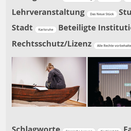
Lehrveranstaltung
St
Das Neue Stück
Stadt
Beteiligte Institut
Karlsruhe
Rechtsschutz/Lizenz
Alle Rechte vorbehalt
Schlagworte
F