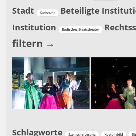
Stadt
Beteiligte Institut
Karlsruhe
Institution
Rechtss
Badisches Staatstheater
filtern →
Schlagworte
Szenische Lesung
Kostümbild
Bü