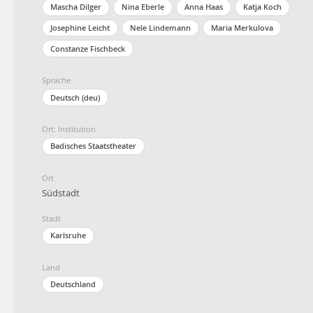
Mascha Dilger
Nina Eberle
Anna Haas
Katja Koch
Josephine Leicht
Nele Lindemann
Maria Merkulova
Constanze Fischbeck
Sprache
Deutsch (deu)
Ort: Institution
Badisches Staatstheater
Ort
Südstadt
Stadt
Karlsruhe
Land
Deutschland