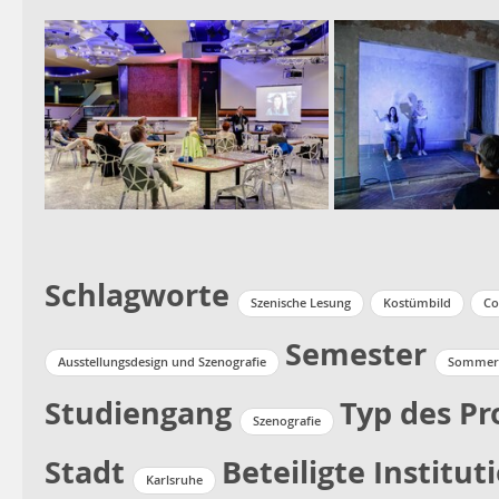
Schlagworte
Szenische Lesung
Kostümbild
Co
Semester
Ausstellungsdesign und Szenografie
Sommers
Studiengang
Typ des Pr
Szenografie
Stadt
Beteiligte Institut
Karlsruhe