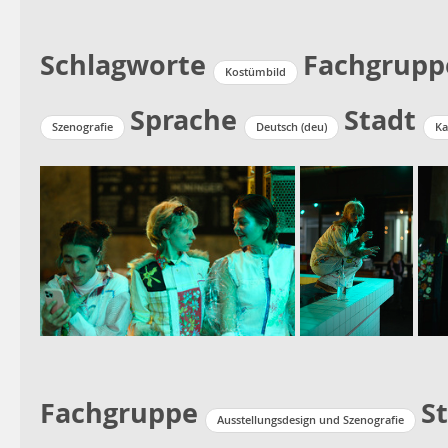
Schlagworte
Fachgrupp
Kostümbild
Sprache
Stadt
Szenografie
Deutsch (deu)
Ka
Fachgruppe
S
Ausstellungsdesign und Szenografie