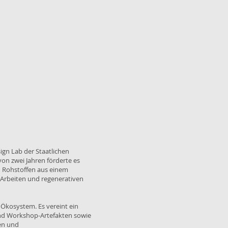
sign Lab der Staatlichen
on zwei Jahren förderte es
n Rohstoffen aus einem
Arbeiten und regenerativen
 Ökosystem. Es vereint ein
und Workshop-Artefakten sowie
sen und