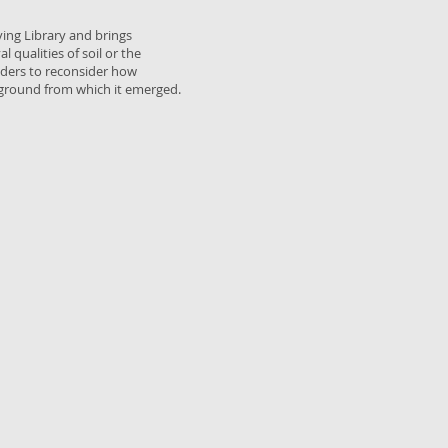
ving Library and brings
 qualities of soil or the
eaders to reconsider how
 ground from which it emerged.