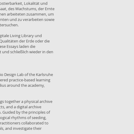
tierbarkeit, Lokalität und
ssaat, des Wachstums, der Ernte
:innen arbeiteten zusammen, um
ernten und zu verarbeiten sowie
tersuchen.
itale Living Library und
Qualitäten der Erde oder die
ese Essays laden die
 und schließlich wieder in den
Bio Design Lab of the Karlsruhe
stered practice-based learning
adius around the academy,
ngs together a physical archive
s, and a digital archive
 Guided by the principles of
ological rhythms of seeding,
ractitioners collaborated to
s, and investigate their