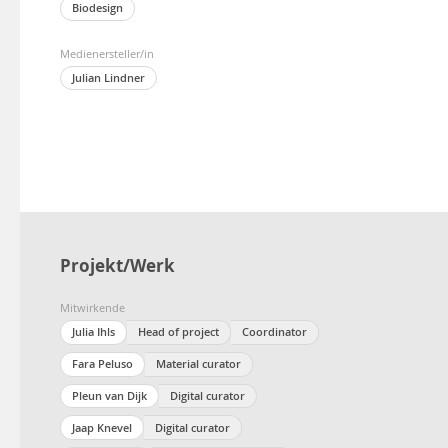
Biodesign
Medienersteller/in
Julian Lindner
Projekt/Werk
Mitwirkende
Julia Ihls
Head of project
Coordinator
Fara Peluso
Material curator
Pleun van Dijk
Digital curator
Jaap Knevel
Digital curator