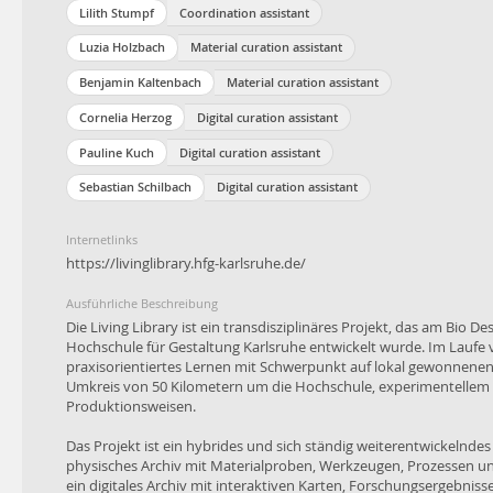
Lilith Stumpf
Coordination assistant
Luzia Holzbach
Material curation assistant
Benjamin Kaltenbach
Material curation assistant
Cornelia Herzog
Digital curation assistant
Pauline Kuch
Digital curation assistant
Sebastian Schilbach
Digital curation assistant
Internetlinks
https://livinglibrary.hfg-karlsruhe.de/
Ausführliche Beschreibung
Die Living Library ist ein transdisziplinäres Projekt, das am Bio De
Hochschule für Gestaltung Karlsruhe entwickelt wurde. Im Laufe v
praxisorientiertes Lernen mit Schwerpunkt auf lokal gewonnene
Umkreis von 50 Kilometern um die Hochschule, experimentellem 
Produktionsweisen.
Das Projekt ist ein hybrides und sich ständig weiterentwickelndes
physisches Archiv mit Materialproben, Werkzeugen, Prozessen 
ein digitales Archiv mit interaktiven Karten, Forschungsergebnis