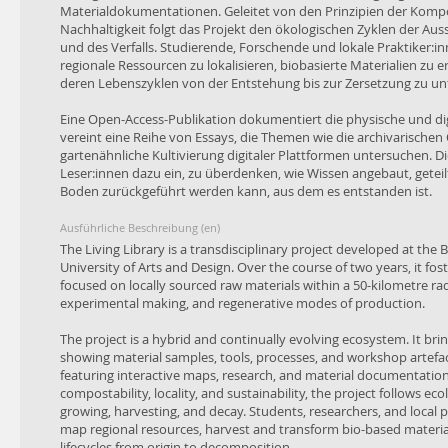
Materialdokumentationen. Geleitet von den Prinzipien der Kompos
Nachhaltigkeit folgt das Projekt den ökologischen Zyklen der Au
und des Verfalls. Studierende, Forschende und lokale Praktiker
regionale Ressourcen zu lokalisieren, biobasierte Materialien zu 
deren Lebenszyklen von der Entstehung bis zur Zersetzung zu un
Eine Open-Access-Publikation dokumentiert die physische und dig
vereint eine Reihe von Essays, die Themen wie die archivarischen 
gartenähnliche Kultivierung digitaler Plattformen untersuchen. Di
Leser:innen dazu ein, zu überdenken, wie Wissen angebaut, geteilt
Boden zurückgeführt werden kann, aus dem es entstanden ist.
Ausführliche Beschreibung (en)
The Living Library is a transdisciplinary project developed at the 
University of Arts and Design. Over the course of two years, it fo
focused on locally sourced raw materials within a 50-kilometre r
experimental making, and regenerative modes of production.
The project is a hybrid and continually evolving ecosystem. It bri
showing material samples, tools, processes, and workshop artefact
featuring interactive maps, research, and material documentation.
compostability, locality, and sustainability, the project follows ec
growing, harvesting, and decay. Students, researchers, and local p
map regional resources, harvest and transform bio-based material
lifecycles from origin to decomposition.