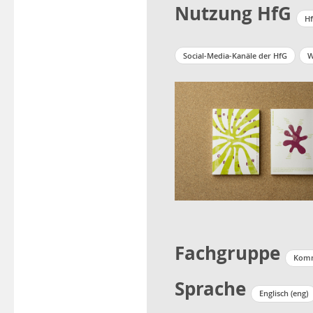
Nutzung HfG
Hf
Social-Media-Kanäle der HfG
W
Fachgruppe
Komm
Sprache
Englisch (eng)