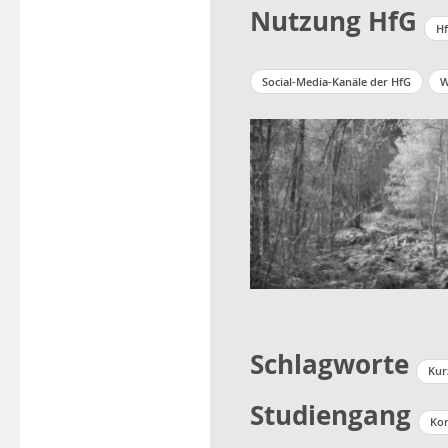
Nutzung HfG
Hf
Social-Media-Kanäle der HfG
W
Schlagworte
Kur
Studiengang
Ko