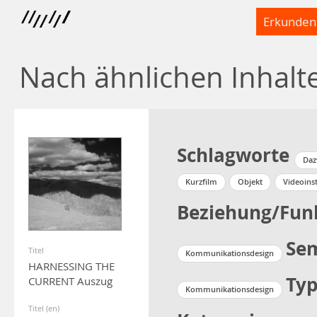
Erkunden
Nach ähnlichen Inhalt
Schlagworte
Daz
Kurzfilm
Objekt
Videoinst
Beziehung/Fun
Se
Titel
Kommunikationsdesign
HARNESSING THE
Typ
CURRENT Auszug
Kommunikationsdesign
Titel (en)