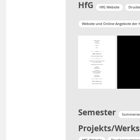
HfG
HfG Website
Drucke
Website und Online-Angebote der 
Semester
Sommersem
Projekts/Werks
HfG Website
Druckerzeugnisse