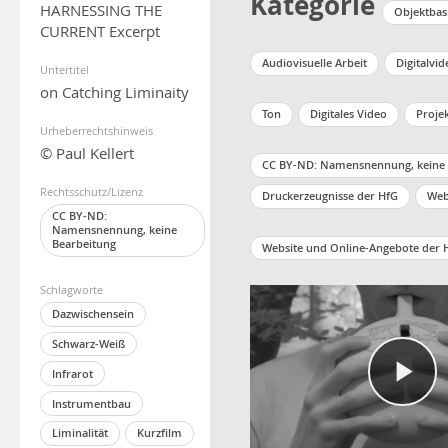
Kategorie
HARNESSING THE
Objektbas
CURRENT Excerpt
Audiovisuelle Arbeit
Digitalvid
Untertitel
on Catching Liminaity
Ton
Digitales Video
Proje
Urheberrechtshinweis
© Paul Kellert
CC BY-ND: Namensnennung, keine 
Rechtsschutz/Lizenz
Druckerzeugnisse der HfG
Web
CC BY-ND:
Namensnennung, keine
Bearbeitung
Website und Online-Angebote der 
Schlagworte
Dazwischensein
Schwarz-Weiß
Infrarot
Instrumentbau
Liminalität
Kurzfilm