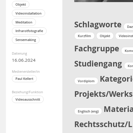
Objekt
Videoinstallation
Schlagworte
Meditation
Daz
Infrarotfotografie
Kurzfilm
Objekt
Videoinst
Sensemaking
Fachgruppe
Komm
Datierung
16.06.2024
Studiengang
Ko
Medienersteller/in
Kategori
Paul Kellert
Vordiplom
Projekts/Werks
Beziehung/Funktion
Videoausschnitt
Materia
Englisch (eng)
Rechtsschutz/L