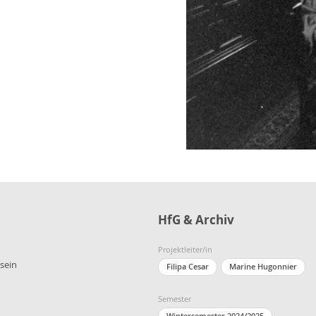
HfG & Archiv
Projektleiter/in
sein
Filipa Cesar
Marine Hugonnier
Semester
Wintersemester 2024/2025