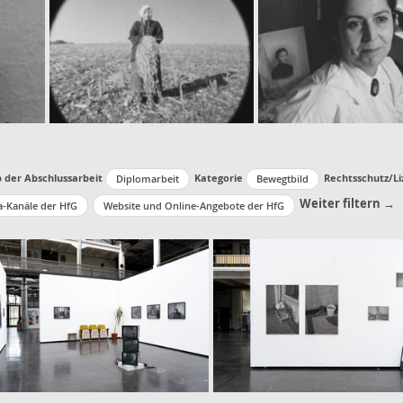
p der Abschlussarbeit
Kategorie
Rechtsschutz/Li
Diplomarbeit
Bewegtbild
Weiter filtern →
a-Kanäle der HfG
Website und Online-Angebote der HfG