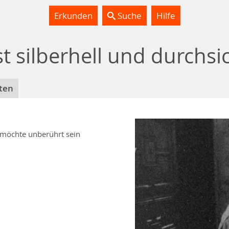
Erkunden
Suche
Hilfe
 ist silberhell und durch
ten
nd möchte unberührt sein