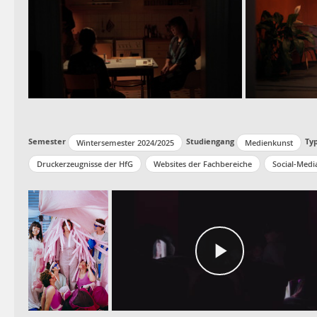
Semester
Studiengang
Ty
Wintersemester 2024/2025
Medienkunst
Druckerzeugnisse der HfG
Websites der Fachbereiche
Social-Medi