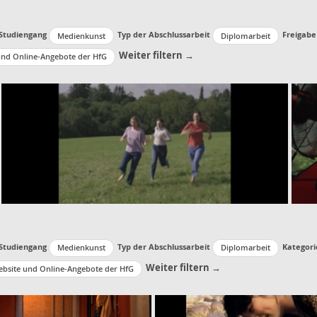
Studiengang
Typ der Abschlussarbeit
Freigabe
Medienkunst
Diplomarbeit
Weiter filtern →
und Online-Angebote der HfG
Studiengang
Typ der Abschlussarbeit
Kategori
Medienkunst
Diplomarbeit
Weiter filtern →
bsite und Online-Angebote der HfG