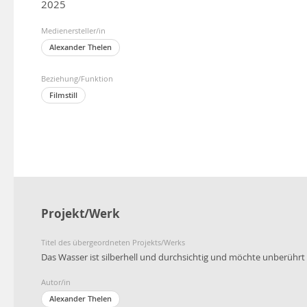
2025
Medienersteller/in
Alexander Thelen
Beziehung/Funktion
Filmstill
Projekt/Werk
Titel des übergeordneten Projekts/Werks
Das Wasser ist silberhell und durchsichtig und möchte unberührt 
Autor/in
Alexander Thelen