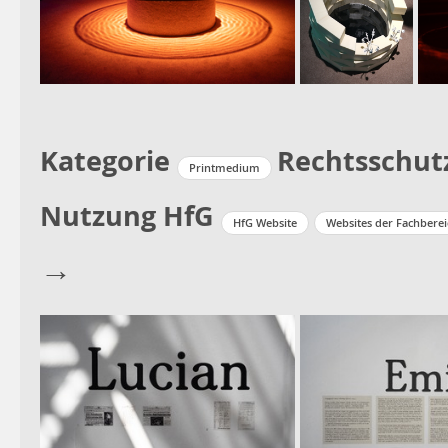
Kategorie
Rechtsschut
Printmedium
Nutzung HfG
HfG Website
Websites der Fachbere
→