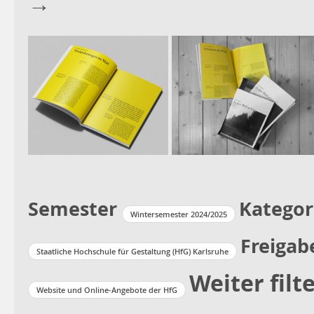
→
Semester
Kategor
Wintersemester 2024/2025
Freigab
Staatliche Hochschule für Gestaltung (HfG) Karlsruhe
Weiter filt
Website und Online-Angebote der HfG