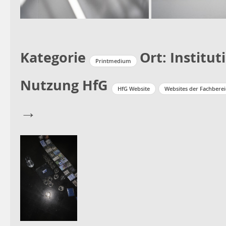
Kategorie
Ort: Institut
Printmedium
Nutzung HfG
HfG Website
Websites der Fachbere
→