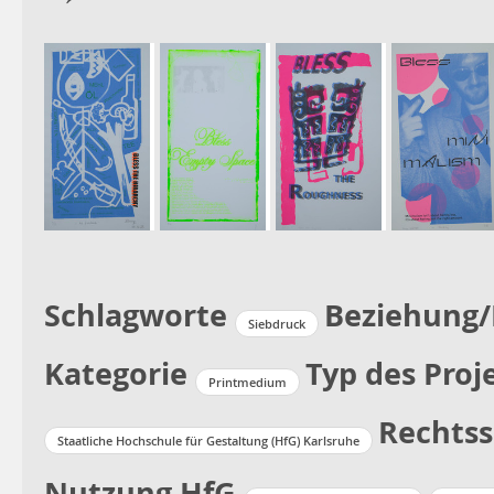
Schlagworte
Beziehung/
Siebdruck
Kategorie
Typ des Proj
Printmedium
Rechtss
Staatliche Hochschule für Gestaltung (HfG) Karlsruhe
Nutzung HfG