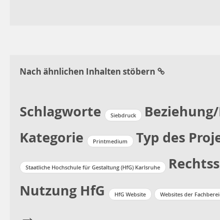
Nach ähnlichen Inhalten stöbern
Schlagworte
Beziehung/
Siebdruck
Kategorie
Typ des Proj
Printmedium
Rechtss
Staatliche Hochschule für Gestaltung (HfG) Karlsruhe
Nutzung HfG
HfG Website
Websites der Fachbere
→