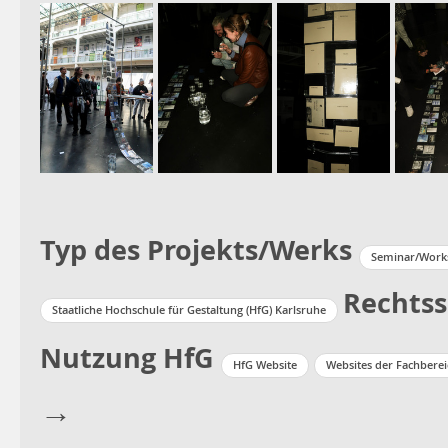
Typ des Projekts/Werks
Seminar/Work
Rechtss
Staatliche Hochschule für Gestaltung (HfG) Karlsruhe
Nutzung HfG
HfG Website
Websites der Fachbere
→