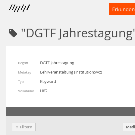
Erkunden
"DGTF Jahrestagung
DGTF Jahrestagung
Begriff
Lehrveranstaltung
(
institution:vvz
)
Metakey
Keyword
Typ
HfG
Vokabular
Filtern
Medi