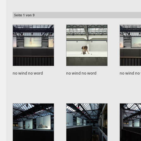
Seite
1
von
9
no wind no word
no wind no word
no wind no