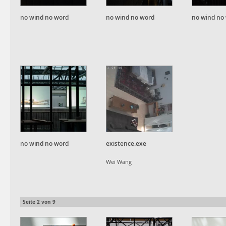
no wind no word
no wind no word
no wind no
no wind no word
existence.exe
Wei Wang
Seite
2
von
9