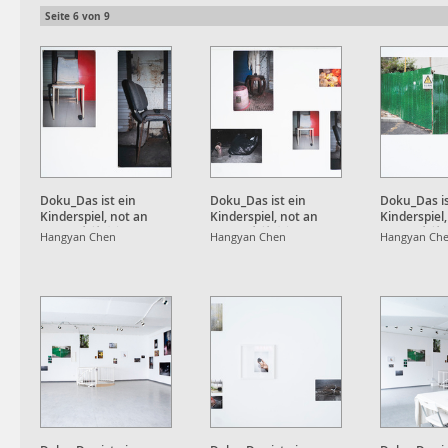
Seite
6
von
9
Doku_Das ist ein
Doku_Das ist ein
Doku_Das is
Kinderspiel, not an
Kinderspiel, not an
Kinderspiel
Apple, 也就⼋年
Apple, 也就⼋年
Apple, 也
Hangyan Chen
Hangyan Chen
Hangyan Ch