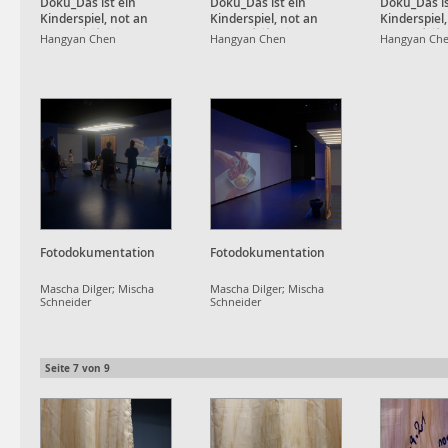
Doku_Das ist ein
Doku_Das ist ein
Doku_Das is
Kinderspiel, not an
Kinderspiel, not an
Kinderspiel
Apple, 也就⼋年
Apple, 也就⼋年
Apple, 也
Hangyan Chen
Hangyan Chen
Hangyan Ch
Fotodokumentation
Fotodokumentation
Mascha Dilger; Mischa
Mascha Dilger; Mischa
Schneider
Schneider
Seite
7
von
9