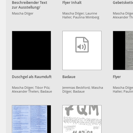
Beschreibender Text
Flyer Inhalt
Gebetskett
zur Ausstellung/
Descriptive text about
Mascha Dilger
Mascha Dilger; Laurine
Mascha Dilger
the exhibition
Haller; Paulina Mimberg
Alexander Th
Duschgel als Raumduft
Badaue
Flyer
Mascha Dilger; Tibor Pilz;
Jeremias Beckford; Mascha
Mascha Dilge
Alexander Thelen; Badaue
Dilger; Badaue
Haller; Paul