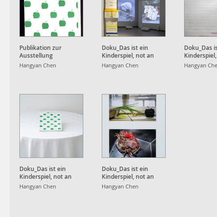
Publikation zur
Doku_Das ist ein
Doku_Das is
Ausstellung
Kinderspiel, not an
Kinderspiel
Apple, 也就⼋年
Apple, 也
Hangyan Chen
Hangyan Chen
Hangyan Ch
Doku_Das ist ein
Doku_Das ist ein
Kinderspiel, not an
Kinderspiel, not an
Apple, 也就⼋年
Apple, 也就⼋年
Hangyan Chen
Hangyan Chen