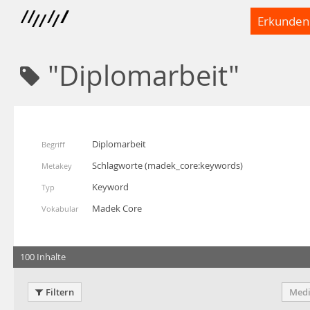
Erkunden
"Diplomarbeit"
Diplomarbeit
Begriff
Schlagworte
(
madek_core:keywords
)
Metakey
Keyword
Typ
Madek Core
Vokabular
100 Inhalte
Filtern
Medi