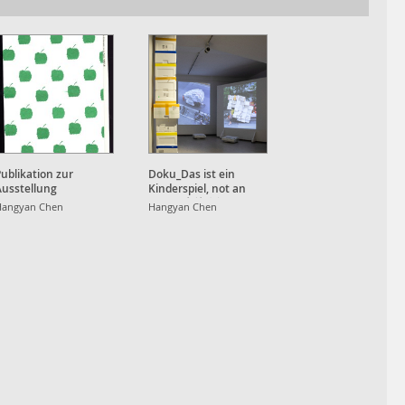
ublikation zur
Doku_Das ist ein
Ausstellung
Kinderspiel, not an
Apple, 也就⼋年
Hangyan Chen
Hangyan Chen