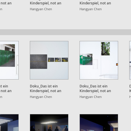
, not an
Kinderspiel, not an
Kinderspiel, not an
就⼋年
Apple, 也就⼋年
Apple, 也就⼋年
en
Hangyan Chen
Hangyan Chen
t ein
Doku_Das ist ein
Doku_Das ist ein
D
, not an
Kinderspiel, not an
Kinderspiel, not an
K
就⼋年
Apple, 也就⼋年
Apple, 也就⼋年
en
Hangyan Chen
Hangyan Chen