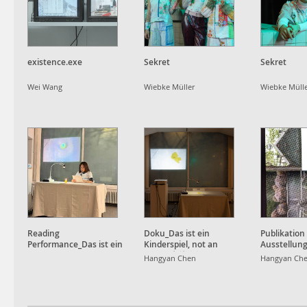
existence.exe
Sekret
Sekret
Wei Wang
Wiebke Müller
Wiebke Müll
Reading
Doku_Das ist ein
Publikation
Performance_Das ist ein
Kinderspiel, not an
Ausstellun
Kinderspiel, not an
Apple, 也就⼋年
Hangyan Chen
Hangyan Ch
Apple, 也就⼋年