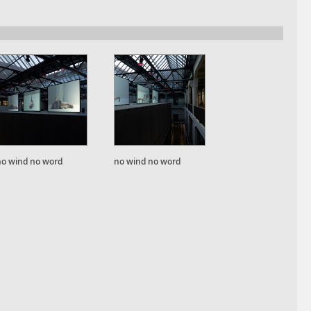
no wind no word
no wind no word