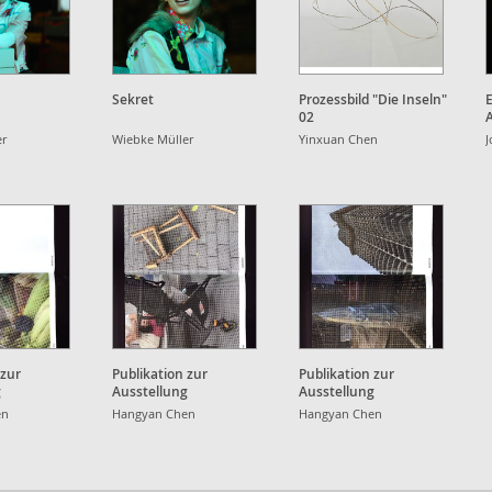
Sekret
Prozessbild "Die Inseln"
E
02
er
Wiebke Müller
Yinxuan Chen
J
 zur
Publikation zur
Publikation zur
g
Ausstellung
Ausstellung
en
Hangyan Chen
Hangyan Chen