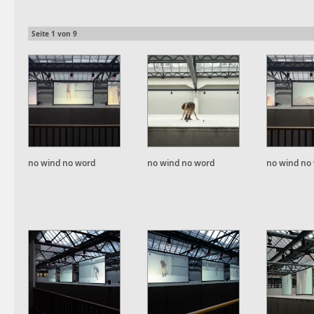
Seite
1
von
9
no wind no word
no wind no word
no wind no