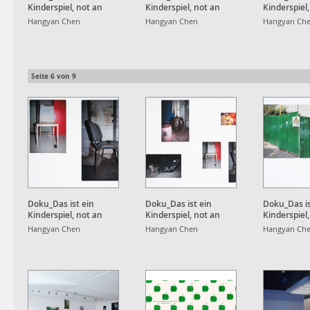
Kinderspiel, not an
Kinderspiel, not an
Kinderspiel
Apple, 也就⼋年
Apple, 也就⼋年
Apple, 也
Hangyan Chen
Hangyan Chen
Hangyan Ch
Seite
6
von
9
Doku_Das ist ein
Doku_Das ist ein
Doku_Das is
Kinderspiel, not an
Kinderspiel, not an
Kinderspiel
Apple, 也就⼋年
Apple, 也就⼋年
Apple, 也
Hangyan Chen
Hangyan Chen
Hangyan Ch