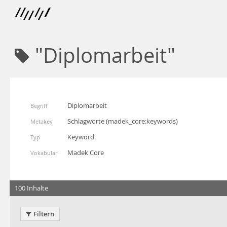
"Diplomarbeit"
Diplomarbeit
Begriff
Schlagworte
(
madek_core:keywords
)
Metakey
Keyword
Typ
Madek Core
Vokabular
100 Inhalte
Filtern