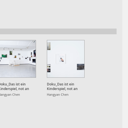
oku_Das ist ein
Doku_Das ist ein
inderspiel, not an
Kinderspiel, not an
Apple, 也就⼋年
Apple, 也就⼋年
Hangyan Chen
Hangyan Chen