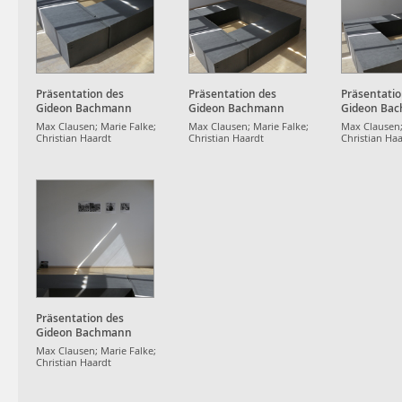
Präsentation des
Präsentation des
Präsentatio
Gideon Bachmann
Gideon Bachmann
Gideon Ba
Archivs
Archivs
Archivs
Max Clausen; Marie Falke;
Max Clausen; Marie Falke;
Max Clausen;
Christian Haardt
Christian Haardt
Christian Ha
Präsentation des
Gideon Bachmann
Archivs
Max Clausen; Marie Falke;
Christian Haardt