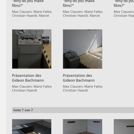
"Why do you make
"Why do you make
"Why do yo
films?"
films?"
films?"
Max Clausen; Marie Falke;
Max Clausen; Marie Falke;
Max Clausen;
Christian Haardt; Marcel
Christian Haardt; Marcel
Christian Haa
Strauß
Strauß
Strauß
Präsentation des
Präsentation des
Gideon Bachmann
Gideon Bachmann
Archivs
Archivs
Max Clausen; Marie Falke;
Max Clausen; Marie Falke;
Christian Haardt
Christian Haardt
Seite
7
von
7