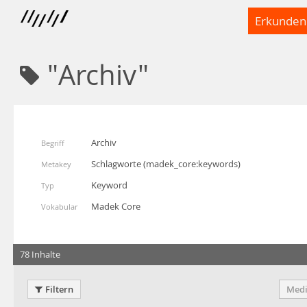
Erkunden
"Archiv"
Archiv
Begriff
Schlagworte
(
madek_core:keywords
)
Metakey
Keyword
Typ
Madek Core
Vokabular
78 Inhalte
Filtern
Medi