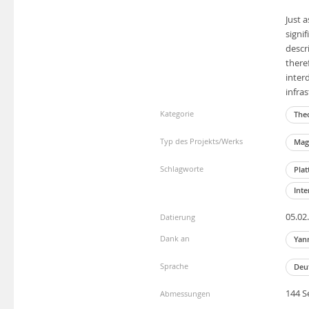
Just 
signi
descr
theref
inter
infra
Kategorie
The
Typ des Projekts/Werks
Magi
Schlagworte
Pla
Int
05.02
Datierung
Dank an
Yann
Sprache
Deut
144 S
Abmessungen