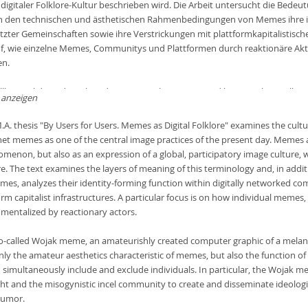
digitaler Folklore-Kultur beschrieben wird. Die Arbeit untersucht die Bedeut
 den technischen und ästhetischen Rahmenbedingungen von Memes ihre iden
tzter Gemeinschaften sowie ihre Verstrickungen mit plattformkapitalistische
f, wie einzelne Memes, Communitys und Plattformen durch reaktionäre Akte
en.
allbeispiel dient der Arbeit das sog. Wojak-Meme, eine dilettantisch erstellt
anzeigen
 illustriert nicht nur die für Memes charakteristische Amateurästhetik, sond
mmter Communitys funktionieren und hierbei sowohl Gemeinschaft stiften a
.A. thesis "By Users for Users. Memes as Digital Folklore" examines the cultu
und seine Variationen werden durch die neurechte Alt-Right sowie durch
net memes as one of the central image practices of the present day. Meme
 dem Deckmantel von Ironie und Humor Ideologien und Feindbilder zu erze
menon, but also as an expression of a global, participatory image culture, whi
re. The text examines the layers of meaning of this terminology and, in addit
 wie der Philosoph Antonio Gramsci die Relevanz von Folklore für den frühe
mes, analyzes their identity-forming function within digitally networked co
ale Folklore maßgeblich zur Konstitution von Weltbildern bei und ist dabei o
orm capitalist infrastructures. A particular focus is on how individual mem
inst als eine ‚Demokratisierung der Bildproduktion‘ beschrieben wurde, ist l
umentalized by reactionary actors.
den. Abschließend plädiert die Arbeit deshalb für eine kritische Folkloristik d
zipationskultur interdisziplinär zwischen Kunst- und Medienwissenschaften a
o-called Wojak meme, an amateurishly created computer graphic of a melancho
iken digitaler Infrastrukturen zu reflektieren.
nly the amateur aesthetics characteristic of memes, but also the function of
 simultaneously include and exclude individuals. In particular, the Wojak me
ight and the misogynistic incel community to create and disseminate ideolo
humor.