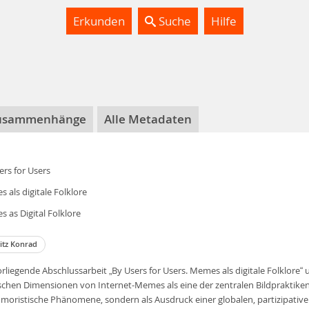
Erkunden
Suche
Hilfe
usammenhänge
Alle Metadaten
ers for Users
 als digitale Folklore
 as Digital Folklore
itz Konrad
orliegende Abschlussarbeit „By Users for Users. Memes als digitale Folklore“
ischen Dimensionen von Internet-Memes als eine der zentralen Bildpraktik
umoristische Phänomene, sondern als Ausdruck einer globalen, partizipativen