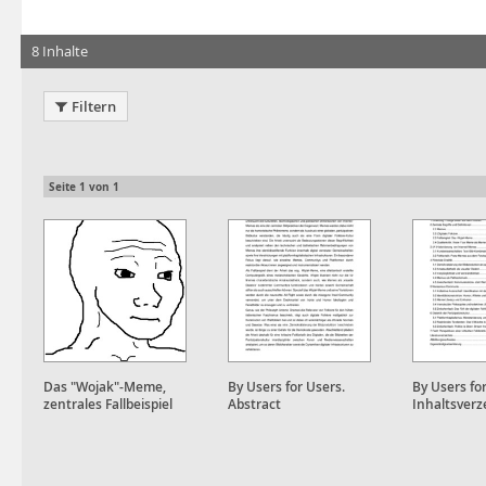
8 Inhalte
Filtern
Seite
1
von
1
Das "Wojak"-Meme,
By Users for Users.
By Users fo
zentrales Fallbeispiel
Abstract
Inhaltsverz
der Magisterarbeit.