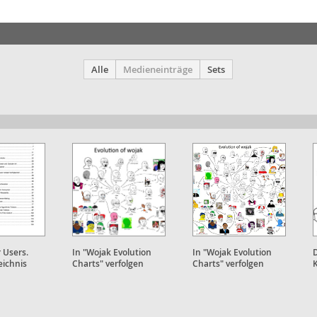
Alle
Medieneinträge
Sets
r Users.
In "Wojak Evolution
In "Wojak Evolution
eichnis
Charts" verfolgen
Charts" verfolgen
K
Nutzer:innen die
Nutzer:innen die
S
Entwicklung des Memes
Entwicklung des Memes
nach.
nach.