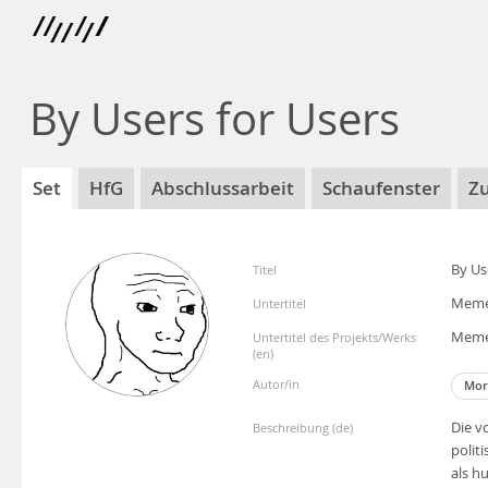
By Users for Users
Set
HfG
Abschlussarbeit
Schaufenster
Z
By Us
Titel
Memes
Untertitel
Memes
Untertitel des Projekts/Werks
(en)
Autor/in
Mor
Die v
Beschreibung (de)
polit
als h