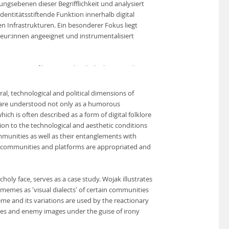
ungsebenen dieser Begrifflichkeit und analysiert
titätsstiftende Funktion innerhalb digital
n Infrastrukturen. Ein besonderer Fokus liegt
ur:innen angeeignet und instrumentalisiert
e Computergrafik eines melancholischen Gesichts.
ern auch, wie Memes als ‚visuelle Dialekte‘
ls auch ausschließen können. Speziell das Wojak-
ral, technological and political dimensions of
 die misogyne Incel-Community verwendet, um
s are understood not only as a humorous
ugen und zu verbreiten.
ch is often described as a form of digital folklore
ion to the technological and aesthetic conditions
n italienischen Faschismus beschrieb, trägt auch
mmunities as well as their entanglements with
ft wirkmächtiger als offizielle Normen und Gesetze.
es, communities and platforms are appropriated and
ängst zu einer Gefahr für die Demokratie
es Digitalen, die die Bildwelten der
nalysiert, um so deren Bildcharakter sowie die
ly face, serves as a case study. Wojak illustrates
 memes as ‘visual dialects’ of certain communities
me and its variations are used by the reactionary
gies and enemy images under the guise of irony