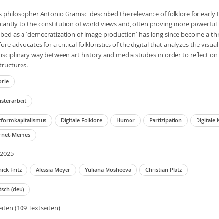
as philosopher Antonio Gramsci described the relevance of folklore for early It
ficantly to the constitution of world views and, often proving more powerful
ibed as a ‘democratization of image production’ has long since become a thre
ore advocates for a critical folkloristics of the digital that analyzes the visua
disciplinary way between art history and media studies in order to reflect on 
structures.
orie
sterarbeit
ttformkapitalismus
Digitale Folklore
Humor
Partizipation
Digitale 
ernet-Memes
.2025
ick Fritz
Alessia Meyer
Yuliana Mosheeva
Christian Platz
sch (deu)
eiten (109 Textseiten)