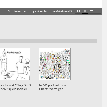
Sortieren nach Importierdatum aufsteigend
Das Format "They Don’t
In "Wojak Evolution
now" spielt sozialen
Charts" verfolgen
tatus on- und offline
Nutzer:innen die
gegeneinander aus.
Entwicklung des Memes
nach.