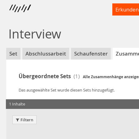
Erkunden
Interview
Set
Abschlussarbeit
Schaufenster
Zusamm
Übergeordnete Sets
(
1
)
Alle Zusammenhänge anzeige
Das ausgewählte Set wurde diesen Sets hinzugefügt.
1 Inhalte
Filtern