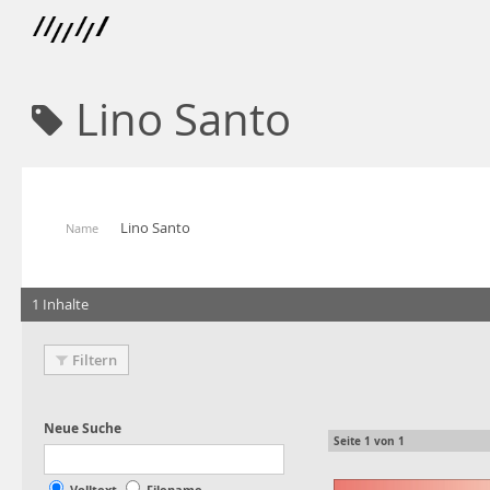
Lino Santo
Lino Santo
Name
1 Inhalte
Filtern
Seite
1
von
1
Volltext
Filename