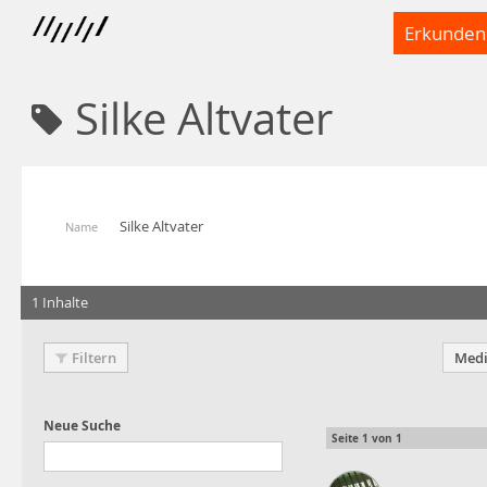
Erkunden
Silke Altvater
Silke Altvater
Name
1 Inhalte
Filtern
Medi
Seite
1
von
1