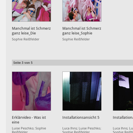
Manchmal ist Schmerz
Manchmal ist Schmerz
ganz leise_Die
ganz leise_Sophie
Versöhnung
umgeben von ihren
Sophie Reißfelder
Sophie Reißfelder
Körperzellen
Seite
3
von
5
Erklärvideo - Was ist
Installationsansicht 5
Installation
eine
Autoimmunkrankheit
Luise Peschko; Sophie
Luca Ihns; Luise Peschko;
Luca Ihns; L
Reißfelder
Sophie Reißfelder
Sophie Reißf