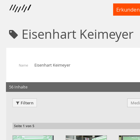
Erkunden
Eisenhart Keimeyer
Eisenhart Keimeyer
Name
56 Inhalte
Filtern
Medi
Seite
1
von
5