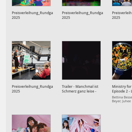
Preisverleihung_Rundgang
Preisverleihung_Rundgang
Preisverle
2025
2025
2025
Preisverleihung_Rundgang
Trailer - Manchmal ist
Ministry for
2025
Schmerz ganz leise -
Episode 2 -
Installation
Bettina Besse
Beyer; Juhee
Hugger; Luca
Josephine Le
Wasilewska; 