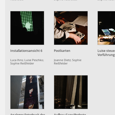
Installationsansicht 6
Postkarten
Luise steue
Vorführung
Luca Ihns; Luise Peschko;
Joanne Dietz; Sophie
Sophie Reißfelder
Reißfelder
Analoger Fotodruck der
Aufbau Gaze/Podeste