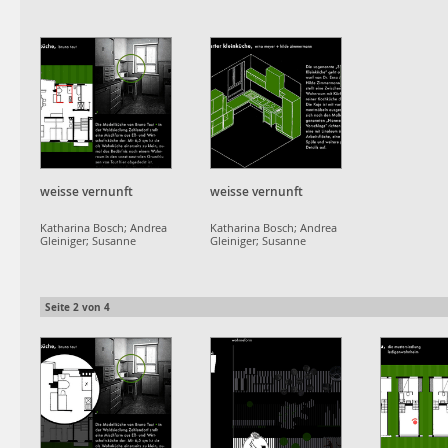
Schumacher;
Schumacher;
Schumacher;
projektgruppe
projektgruppe
projektgrup
dammerstock
dammerstock
dammerstoc
weisse vernunft
weisse vernunft
Katharina Bosch; Andrea
Katharina Bosch; Andrea
Gleiniger; Susanne
Gleiniger; Susanne
Schumacher;
Schumacher;
projektgruppe
projektgruppe
dammerstock
dammerstock
Seite
2
von
4