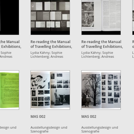
 the Manual
Re-reading the Manual
Re-reading the Manual
g Exhibitions,
of Travelling Exhibitions,
of Travelling Exhibitions,
o
53
UNESCO 1953
UNESCO 1953
 Sophie
Lydia Kähny; Sophie
Lydia Kähny; Sophie
L
 Andreas
Lichtenberg; Andreas
Lichtenberg; Andreas
L
m Weirich;
Müller; Maxim Weirich;
Müller; Maxim Weirich;
M
ck
Aaron Werbick
Aaron Werbick
A
MAS 002
MAS 002
design und
Ausstellungsdesign und
Ausstellungsdesign und
Szenografie
Szenografie