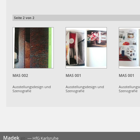
Müller; Maxim Weirich;
Müller; Maxim Weirich;
Aaron Werbick
Aaron Werbick
Seite
2
von
2
MAS 002
MAS 001
MAS 001
Ausstellungsdesign und
Ausstellungsdesign und
Ausstellungs
Szenografie
Szenografie
Szenografie
Madek
git-
— HfG Karlsruhe