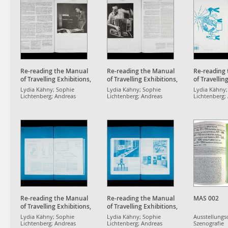
Re-reading the Manual
Re-reading the Manual
Re-reading
of Travelling Exhibitions,
of Travelling Exhibitions,
of Travellin
UNESCO 1953
UNESCO 1953
UNESCO 19
Lydia Kähny; Sophie
Lydia Kähny; Sophie
Lydia Kähny;
Lichtenberg; Andreas
Lichtenberg; Andreas
Lichtenberg;
Müller; Maxim Weirich;
Müller; Maxim Weirich;
Müller; Maxi
Aaron Werbick
Aaron Werbick
Aaron Werbi
Re-reading the Manual
Re-reading the Manual
MAS 002
of Travelling Exhibitions,
of Travelling Exhibitions,
UNESCO 1953
UNESCO 1953
Lydia Kähny; Sophie
Lydia Kähny; Sophie
Ausstellungs
Lichtenberg; Andreas
Lichtenberg; Andreas
Szenografie