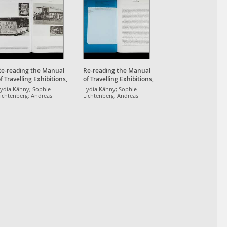
Re-reading the Manual
Re-reading the Manual
f Travelling Exhibitions,
of Travelling Exhibitions,
UNESCO 1953
UNESCO 1953
ydia Kähny; Sophie
Lydia Kähny; Sophie
ichtenberg; Andreas
Lichtenberg; Andreas
üller; Maxim Weirich;
Müller; Maxim Weirich;
aron Werbick
Aaron Werbick