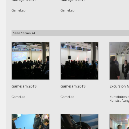
GameLab
GameLab
Seite
18
von
24
GameJam 2019
GameJam 2019
Excursion N
GameLab
GameLab
Kunstbüros 
Kunststiftun
Württemberg