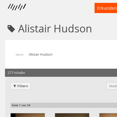
Erkunden
Alistair Hudson
Alistair Hudson
Name
277 Inhalte
Filtern
Medi
Seite
1
von
24