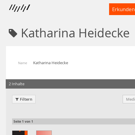
Erkunden
Katharina Heidecke
Katharina Heidecke
Name
2 Inhalte
Filtern
Medi
Seite
1
von
1