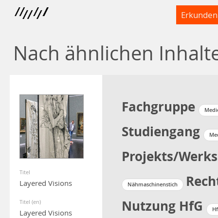
Erkunden
Nach ähnlichen Inhalt
Fachgruppe
Medie
Studiengang
Me
Projekts/Werks
Titel
Rech
Layered Visions
Nähmaschinenstich
Nutzung HfG
Titel (en)
Hf
Layered Visions